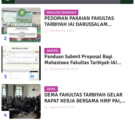
FAKULTAS TARBIYAH
PEDOMAN PAKAIAN FAKULTAS
TARBIYAH IAI DARUSSALAM
MARTAPURA
Oktober 01, 2024
SKRIPSI
Panduan Submit Proposal Bagi
Mahasiswa Fakultas Tarbiyah IAI
Darussalam
September 30, 2024
DEMA
DEMA FAKULTAS TARBIYAH GELAR
RAPAT KERJA BERSAMA HMP PAI,
PGMI, DAN PIAUD
Agustus 26, 2025