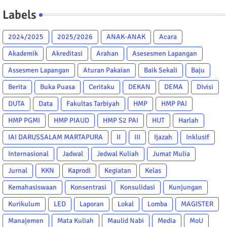
Labels
2024/2025
2025/2026
ANAK-ANAK
Acara
Akademik
Akreditasi
Arahan
Asesesmen Lapangan
Assesmen Lapangan
Aturan Pakaian
Baik Sekali
Baju
Berita
Buka Puasa
Ceritaku
DEKAN
DEMA
DIvisi
DUTA
Data
Fakultas Tarbiyah
HMP
HMP PAI
HMP PGMI
HMP PIAUD
HMP S2 PAI
HUT
Harlah
IAI DARUSSALAM MARTAPURA
II
III
Ijazah
Inklusif
Internasional
Jadwal
Jedwal Kuliah
Jumat Mulia
Jurnal
KKN
Kaprodi
Kegiatan
Kelas
Kemahasiswaan
Konsentrasi
Konsulidasi
Kunjungan
Kurikulum
LED
Laporan
Lokal
Lomba
MAGISTER
Manajemen
Mata Kuliah
Maulid Nabi
Media
MoU