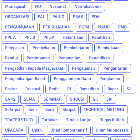
Munaqasah
NU
Nasional
Non-akademik
ORGANISASI
PAI
PAIUD
PBAK
PDH
PENGUMUMAN
PERKULIAHAN
PGMI
PIAUD
PMB
PPL A
PPL B
PPL-A
Pelantikan
Pelatihan
Pelepasan
Pembekalan
Pembelajaran
Pembukaan
Pemilu
Peminjaman
Penampilan
Pendidikan
Pengabdian kepada Masyarakat
Pengalaman
Pengantaran
Pengembangan Bakat
Penggalangan Dana
Penglaman
Poster
Prestasi
Profil
RI
Ramadhan
Rapat
S2
SAPS
SEMA
SEMINAR
SIPJUSI
SK
SKI
Sekripsi
Seni
Seru
Skripsi
TECHNICAL METTING
TRACER STUDY
Tarbiyah
Tindak Lanjut
Tugas Kuliah
UPACARA
Ujian
Ujian Komprehensif
Ujian Munaqasah