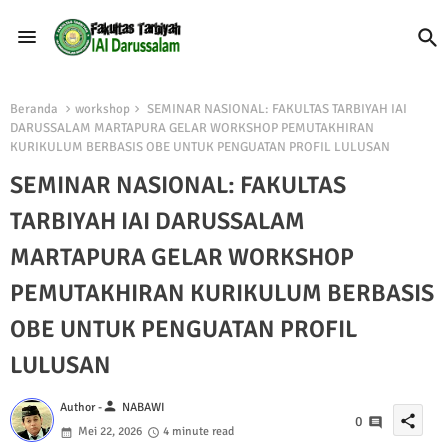
Beranda
workshop
SEMINAR NASIONAL: FAKULTAS TARBIYAH IAI
DARUSSALAM MARTAPURA GELAR WORKSHOP PEMUTAKHIRAN
KURIKULUM BERBASIS OBE UNTUK PENGUATAN PROFIL LULUSAN
SEMINAR NASIONAL: FAKULTAS
TARBIYAH IAI DARUSSALAM
MARTAPURA GELAR WORKSHOP
PEMUTAKHIRAN KURIKULUM BERBASIS
OBE UNTUK PENGUATAN PROFIL
LULUSAN
person
Author -
NABAWI
share
0
Mei 22, 2026
4 minute read