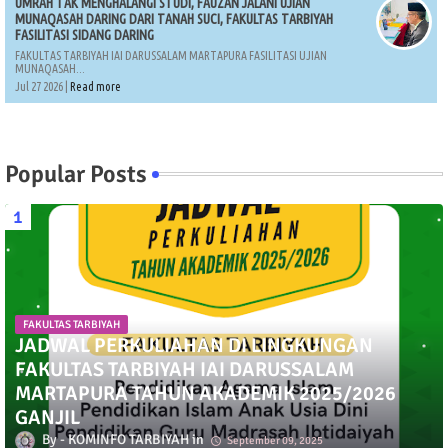
UMRAH TAK MENGHALANGI STUDI, FAUZAN JALANI UJIAN
MUNAQASAH DARING DARI TANAH SUCI, FAKULTAS TARBIYAH
FASILITASI SIDANG DARING
FAKULTAS TARBIYAH IAI DARUSSALAM MARTAPURA FASILITASI UJIAN
MUNAQASAH...
Jul 27 2026 |
Read more
Popular Posts
FAKULTAS TARBIYAH
JADWAL PERKULIAHAN DI LINGKUNGAN
FAKULTAS TARBIYAH IAI DARUSSALAM
MARTAPURA TAHUN AKADEMIK 2025/2026
GANJIL
KOMINFO TARBIYAH
September 09, 2025