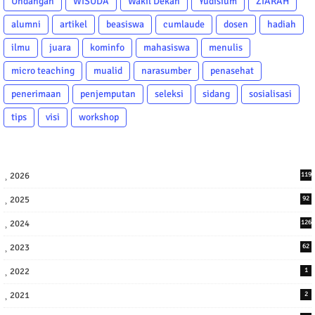
Undangan
WISUDA
Wakil Dekan
Yudisium
ZIARAH
alumni
artikel
beasiswa
cumlaude
dosen
hadiah
ilmu
juara
kominfo
mahasiswa
menulis
micro teaching
mualid
narasumber
penasehat
penerimaan
penjemputan
seleksi
sidang
sosialisasi
tips
visi
workshop
2026
119
2025
92
2024
126
2023
62
2022
1
2021
2