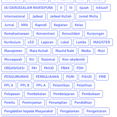
IAI DARUSSALAM MARTAPURA
II
III
Ijazah
Inklusif
Internasional
Jadwal
Jedwal Kuliah
Jumat Mulia
Jurnal
KKN
Kaprodi
Kegiatan
Kelas
Kemahasiswaan
Konsentrasi
Konsulidasi
Kunjungan
Kurikulum
LED
Laporan
Lokal
Lomba
MAGISTER
Manajemen
Mata Kuliah
Maulid Nabi
Media
MoU
Munaqasah
NU
Nasional
Non-akademik
ORGANISASI
PAI
PAIUD
PBAK
PDH
PENGUMUMAN
PERKULIAHAN
PGMI
PIAUD
PMB
PPL A
PPL B
PPL-A
Pelantikan
Pelatihan
Pelepasan
Pembekalan
Pembelajaran
Pembukaan
Pemilu
Peminjaman
Penampilan
Pendidikan
Pengabdian kepada Masyarakat
Pengalaman
Pengantaran