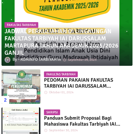
FAKULTAS TARBIYAH
JADWAL PERKULIAHAN DI LINGKUNGAN
FAKULTAS TARBIYAH IAI DARUSSALAM
MARTAPURA TAHUN AKADEMIK 2025/2026
GANJIL
KOMINFO TARBIYAH
September 09, 2025
FAKULTAS TARBIYAH
PEDOMAN PAKAIAN FAKULTAS
TARBIYAH IAI DARUSSALAM
MARTAPURA
Oktober 01, 2024
SKRIPSI
Panduan Submit Proposal Bagi
Mahasiswa Fakultas Tarbiyah IAI
Darussalam
September 30, 2024