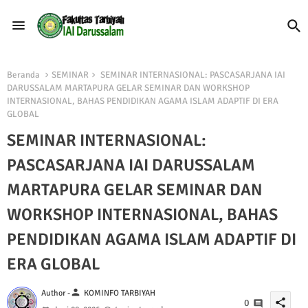
Beranda
SEMINAR
SEMINAR INTERNASIONAL: PASCASARJANA IAI
DARUSSALAM MARTAPURA GELAR SEMINAR DAN WORKSHOP
INTERNASIONAL, BAHAS PENDIDIKAN AGAMA ISLAM ADAPTIF DI ERA
GLOBAL
SEMINAR INTERNASIONAL:
PASCASARJANA IAI DARUSSALAM
MARTAPURA GELAR SEMINAR DAN
WORKSHOP INTERNASIONAL, BAHAS
PENDIDIKAN AGAMA ISLAM ADAPTIF DI
ERA GLOBAL
person
Author -
KOMINFO TARBIYAH
share
0