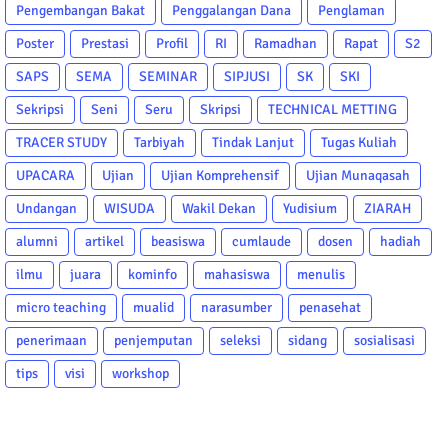
Pengembangan Bakat
Penggalangan Dana
Penglaman
Poster
Prestasi
Profil
RI
Ramadhan
Rapat
S2
SAPS
SEMA
SEMINAR
SIPJUSI
SK
SKI
Sekripsi
Seni
Seru
Skripsi
TECHNICAL METTING
TRACER STUDY
Tarbiyah
Tindak Lanjut
Tugas Kuliah
UPACARA
Ujian
Ujian Komprehensif
Ujian Munaqasah
Undangan
WISUDA
Wakil Dekan
Yudisium
ZIARAH
alumni
artikel
beasiswa
cumlaude
dosen
hadiah
ilmu
juara
kominfo
mahasiswa
menulis
micro teaching
mualid
narasumber
penasehat
penerimaan
penjemputan
seleksi
sidang
sosialisasi
tips
visi
workshop