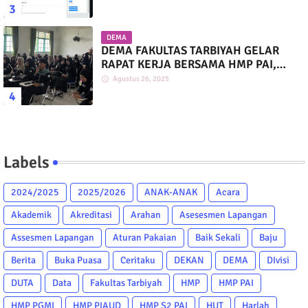
DEMA
DEMA FAKULTAS TARBIYAH GELAR
RAPAT KERJA BERSAMA HMP PAI,
PGMI, DAN PIAUD
Agustus 26, 2025
Labels
2024/2025
2025/2026
ANAK-ANAK
Acara
Akademik
Akreditasi
Arahan
Asesesmen Lapangan
Assesmen Lapangan
Aturan Pakaian
Baik Sekali
Baju
Berita
Buka Puasa
Ceritaku
DEKAN
DEMA
DIvisi
DUTA
Data
Fakultas Tarbiyah
HMP
HMP PAI
HMP PGMI
HMP PIAUD
HMP S2 PAI
HUT
Harlah