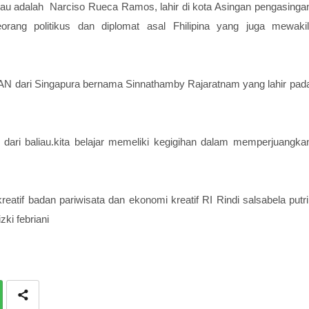
iau adalah Narciso Rueca Ramos, lahir di kota Asingan pengasinga
ang politikus dan diplomat asal Fhilipina yang juga mewakil
SEAN dari Singapura bernama Sinnathamby Rajaratnam yang lahir pad
N dari baliau.kita belajar memeliki kegigihan dalam memperjuangka
atif badan pariwisata dan ekonomi kreatif RI Rindi salsabela putri
ki febriani