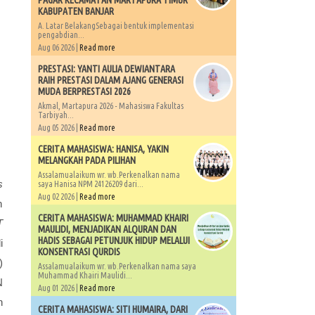
PAGAR KECAMATAN MARTAPURA TIMUR
KABUPATEN BANJAR
A. Latar BelakangSebagai bentuk implementasi
pengabdian...
Aug 06 2026 |
Read more
PRESTASI: YANTI AULIA DEWIANTARA
RAIH PRESTASI DALAM AJANG GENERASI
MUDA BERPRESTASI 2026
Akmal, Martapura 2026 - Mahasiswa Fakultas
Tarbiyah...
Aug 05 2026 |
Read more
CERITA MAHASISWA: HANISA, YAKIN
MELANGKAH PADA PILIHAN
Assalamualaikum wr. wb.Perkenalkan nama
s
saya Hanisa NPM 24126209 dari...
Aug 02 2026 |
Read more
n
CERITA MAHASISWA: MUHAMMAD KHAIRI
T
MAULIDI, MENJADIKAN ALQURAN DAN
HADIS SEBAGAI PETUNJUK HIDUP MELALUI
i
KONSENTRASI QURDIS
)
Assalamualaikum wr. wb.Perkenalkan nama saya
Muhammad Khairi Maulidi...
N
Aug 01 2026 |
Read more
h
CERITA MAHASISWA: SITI HUMAIRA, DARI