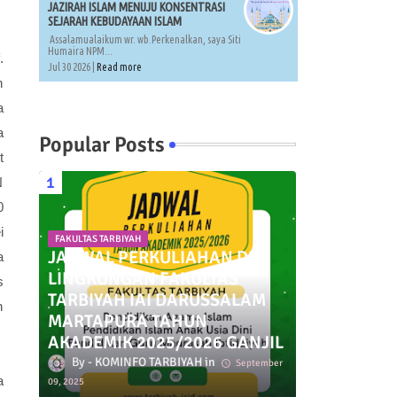
JAZIRAH ISLAM MENUJU KONSENTRASI
SEJARAH KEBUDAYAAN ISLAM
Assalamualaikum wr. wb.Perkenalkan, saya Siti
Humaira NPM...
.
Jul 30 2026 |
Read more
n
a
a
Popular Posts
t
N
0
i
FAKULTAS TARBIYAH
JADWAL PERKULIAHAN DI
a
LINGKUNGAN FAKULTAS
s
TARBIYAH IAI DARUSSALAM
n
MARTAPURA TAHUN
AKADEMIK 2025/2026 GANJIL
KOMINFO TARBIYAH
September
a
09, 2025