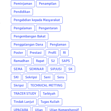
Peminjaman
Penampilan
Pendidikan
Pengabdian kepada Masyarakat
Pengalaman
Pengantaran
Pengembangan Bakat
Penggalangan Dana
Penglaman
Poster
Prestasi
Profil
RI
Ramadhan
Rapat
S2
SAPS
SEMA
SEMINAR
SIPJUSI
SK
SKI
Sekripsi
Seni
Seru
Skripsi
TECHNICAL METTING
TRACER STUDY
Tarbiyah
Tindak Lanjut
Tugas Kuliah
UPACARA
Ujian
Ujian Komprehensif