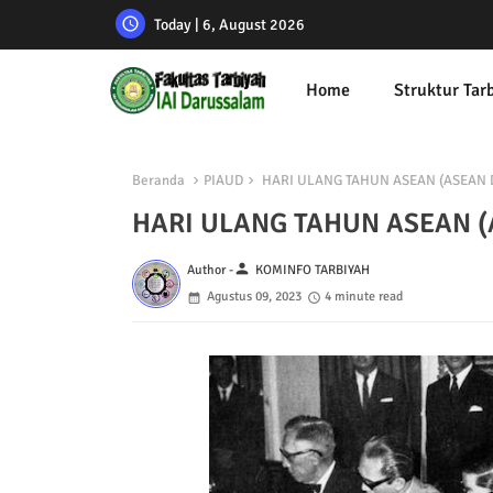
Today | 6, August 2026
Home
Struktur Tar
Beranda
PIAUD
HARI ULANG TAHUN ASEAN (ASEAN D
HARI ULANG TAHUN ASEAN (
person
Author -
KOMINFO TARBIYAH
Agustus 09, 2023
4 minute read