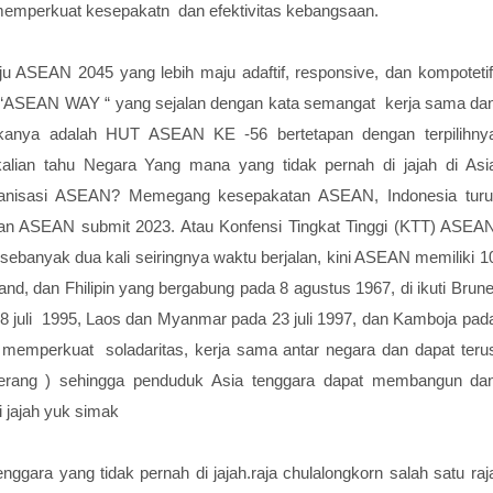
k memperkuat kesepakatn dan efektivitas kebangsaan.
ASEAN 2045 yang lebih maju adaftif, responsive, dan kompotetif
a “ASEAN WAY “ yang sejalan dengan kata semangat kerja sama da
ikanya adalah HUT ASEAN KE -56 bertetapan dengan terpilihny
alian tahu Negara Yang mana yang tidak pernah di jajah di Asi
anisasi ASEAN? Memegang kesepakatan ASEAN, Indonesia turu
an ASEAN submit 2023. Atau Konfensi Tingkat Tinggi (KTT) ASEA
ebanyak dua kali seiringnya waktu berjalan, kini ASEAN memiliki 1
and, dan Fhilipin yang bergabung pada 8 agustus 1967, di ikuti Brune
8 juli 1995, Laos dan Myanmar pada 23 juli 1997, dan Kamboja pad
memperkuat soladaritas, kerja sama antar negara dan dapat teru
perang ) sehingga penduduk Asia tenggara dapat membangun da
i jajah yuk simak
enggara yang tidak pernah di jajah.raja chulalongkorn salah satu raj