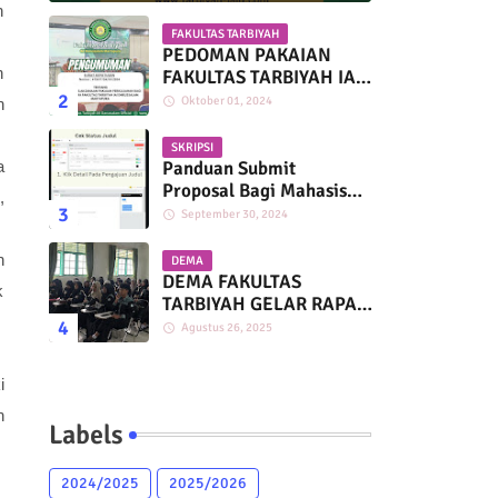
n
FAKULTAS TARBIYAH
PEDOMAN PAKAIAN
h
FAKULTAS TARBIYAH IAI
DARUSSALAM
Oktober 01, 2024
n
MARTAPURA
SKRIPSI
a
Panduan Submit
Proposal Bagi Mahasiswa
,
Fakultas Tarbiyah IAI
September 30, 2024
Darussalam
h
DEMA
DEMA FAKULTAS
k
TARBIYAH GELAR RAPAT
KERJA BERSAMA HMP
Agustus 26, 2025
PAI, PGMI, DAN PIAUD
n
i
h
Labels
2024/2025
2025/2026