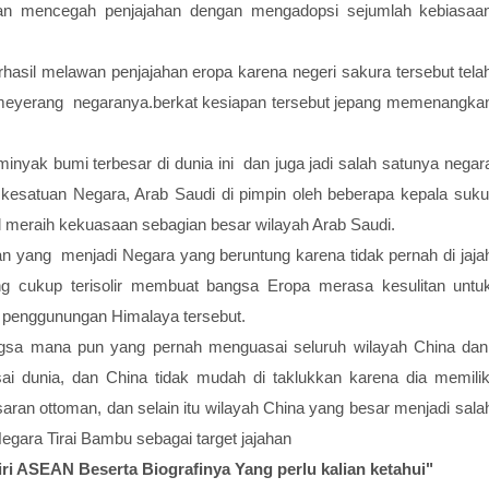
n dan mencegah penjajahan dengan mengadopsi sejumlah kebiasaa
asil melawan penjajahan eropa karena negeri sakura tersebut tela
 meyerang negaranya.berkat kesiapan tersebut jepang memenangka
minyak bumi terbesar di dunia ini dan juga jadi salah satunya negar
 kesatuan Negara, Arab Saudi di pimpin oleh beberapa kepala suku
 meraih kekuasaan sebagian besar wilayah Arab Saudi.
an yang menjadi Negara yang beruntung karena tidak pernah di jaja
ng cukup terisolir membuat bangsa Eropa merasa kesulitan untu
 penggunungan Himalaya tersebut.
ngsa mana pun yang pernah menguasai seluruh wilayah China da
 dunia, dan China tidak mudah di taklukkan karena dia memilik
saran ottoman, dan selain itu wilayah China yang besar menjadi sala
egara Tirai Bambu sebagai target jajahan
ri ASEAN Beserta Biografinya Yang perlu kalian ketahui"