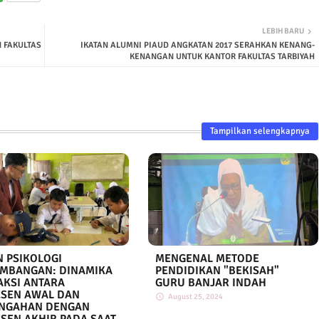
LEBIH BARU
 FAKULTAS
IKATAN ALUMNI PIAUD ANGKATAN 2017 SERAHKAN KENANG-
KENANGAN UNTUK KANTOR FAKULTAS TARBIYAH
Tampilkan selengkapnya
N PSIKOLOGI
MENGENAL METODE
MBANGAN: DINAMIKA
PENDIDIKAN "BEKISAH"
AKSI ANTARA
GURU BANJAR INDAH
SEN AWAL DAN
August 25, 2024
ENGAHAN DENGAN
SEN AKHIR PADA SAAT