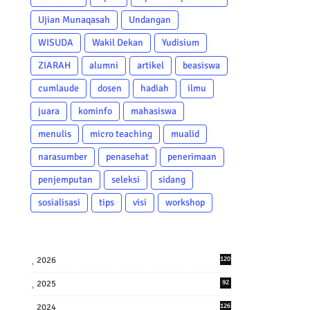
Ujian Munaqasah
Undangan
WISUDA
Wakil Dekan
Yudisium
ZIARAH
alumni
artikel
beasiswa
cumlaude
dosen
hadiah
ilmu
juara
kominfo
mahasiswa
menulis
micro teaching
mualid
narasumber
penasehat
penerimaan
penjemputan
seleksi
sidang
sosialisasi
tips
visi
workshop
2026
120
2025
92
2024
126