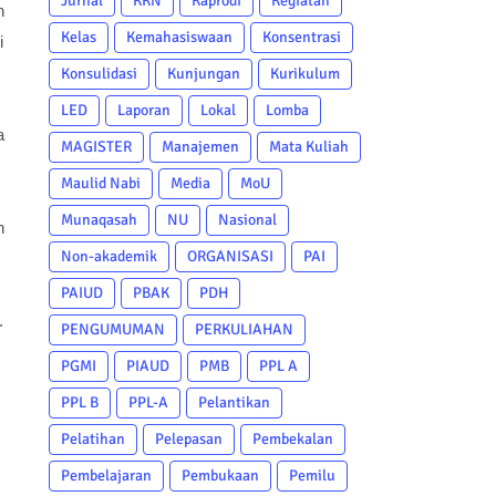
Jurnal
KKN
Kaprodi
Kegiatan
n
Kelas
Kemahasiswaan
Konsentrasi
i
Konsulidasi
Kunjungan
Kurikulum
LED
Laporan
Lokal
Lomba
a
MAGISTER
Manajemen
Mata Kuliah
Maulid Nabi
Media
MoU
Munaqasah
NU
Nasional
n
Non-akademik
ORGANISASI
PAI
PAIUD
PBAK
PDH
.
PENGUMUMAN
PERKULIAHAN
PGMI
PIAUD
PMB
PPL A
PPL B
PPL-A
Pelantikan
Pelatihan
Pelepasan
Pembekalan
Pembelajaran
Pembukaan
Pemilu