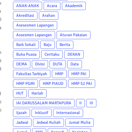
u
ANAK-ANAK
Acara
Akademik
m
Akreditasi
Arahan
0
Asesesmen Lapangan
a
Assesmen Lapangan
Aturan Pakaian
Baik Sekali
Baju
Berita
n
Buka Puasa
Ceritaku
DEKAN
i
DEMA
DIvisi
DUTA
Data
8
Fakultas Tarbiyah
HMP
HMP PAI
HMP PGMI
HMP PIAUD
HMP S2 PAI
HUT
Harlah
l
i
IAI DARUSSALAM MARTAPURA
II
III
i
Ijazah
Inklusif
Internasional
Jadwal
Jedwal Kuliah
Jumat Mulia