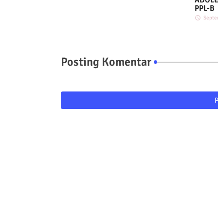
PPL-B
Septe
Posting Komentar
P