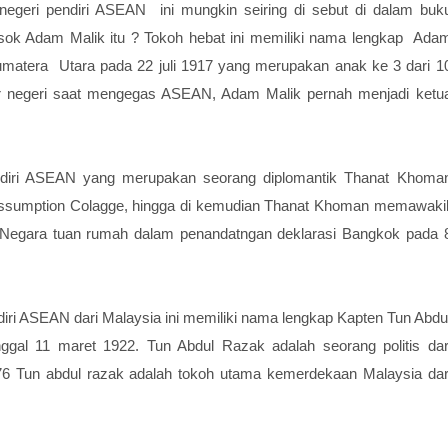
 negeri pendiri ASEAN ini mungkin seiring di sebut di dalam buk
ok Adam Malik itu ? Tokoh hebat ini memiliki nama lengkap Ada
 Sumatera Utara pada 22 juli 1917 yang merupakan anak ke 3 dari 1
luar negeri saat mengegas ASEAN, Adam Malik pernah menjadi ketu
endiri ASEAN yang merupakan seorang diplomantik Thanat Khoma
 Assumption Colagge, hingga di kemudian Thanat Khoman memawakil
 Negara tuan rumah dalam penandatngan deklarasi Bangkok pada 
diri ASEAN dari Malaysia ini memiliki nama lengkap Kapten Tun Abdu
nggal 11 maret 1922. Tun Abdul Razak adalah seorang politis dar
976 Tun abdul razak adalah tokoh utama kemerdekaan Malaysia dar