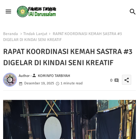
Beranda
Tindak Lanjut
RAPAT KOORDINASI KEMAH SASTRA #3
DIGELAR DI KINDAI SENI KREATIF
RAPAT KOORDINASI KEMAH SASTRA #3
DIGELAR DI KINDAI SENI KREATIF
person
Author -
KOMINFO TARBIYAH
share
0
Desember 19, 2025
1 minute read