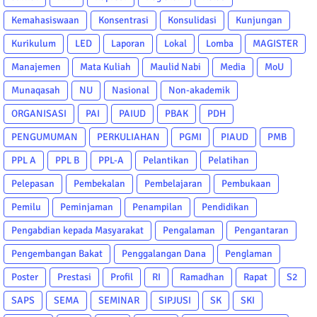
Kemahasiswaan
Konsentrasi
Konsulidasi
Kunjungan
Kurikulum
LED
Laporan
Lokal
Lomba
MAGISTER
Manajemen
Mata Kuliah
Maulid Nabi
Media
MoU
Munaqasah
NU
Nasional
Non-akademik
ORGANISASI
PAI
PAIUD
PBAK
PDH
PENGUMUMAN
PERKULIAHAN
PGMI
PIAUD
PMB
PPL A
PPL B
PPL-A
Pelantikan
Pelatihan
Pelepasan
Pembekalan
Pembelajaran
Pembukaan
Pemilu
Peminjaman
Penampilan
Pendidikan
Pengabdian kepada Masyarakat
Pengalaman
Pengantaran
Pengembangan Bakat
Penggalangan Dana
Penglaman
Poster
Prestasi
Profil
RI
Ramadhan
Rapat
S2
SAPS
SEMA
SEMINAR
SIPJUSI
SK
SKI