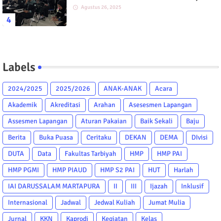
PGMI, DAN PIAUD
Agustus 26, 2025
Labels
2024/2025
2025/2026
ANAK-ANAK
Acara
Akademik
Akreditasi
Arahan
Asesesmen Lapangan
Assesmen Lapangan
Aturan Pakaian
Baik Sekali
Baju
Berita
Buka Puasa
Ceritaku
DEKAN
DEMA
DIvisi
DUTA
Data
Fakultas Tarbiyah
HMP
HMP PAI
HMP PGMI
HMP PIAUD
HMP S2 PAI
HUT
Harlah
IAI DARUSSALAM MARTAPURA
II
III
Ijazah
Inklusif
Internasional
Jadwal
Jedwal Kuliah
Jumat Mulia
Jurnal
KKN
Kaprodi
Kegiatan
Kelas