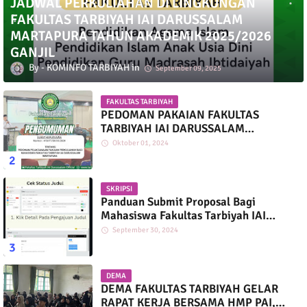
JADWAL PERKULIAHAN DI LINGKUNGAN
FAKULTAS TARBIYAH IAI DARUSSALAM
MARTAPURA TAHUN AKADEMIK 2025/2026
GANJIL
KOMINFO TARBIYAH
September 09, 2025
FAKULTAS TARBIYAH
PEDOMAN PAKAIAN FAKULTAS
TARBIYAH IAI DARUSSALAM
MARTAPURA
Oktober 01, 2024
SKRIPSI
Panduan Submit Proposal Bagi
Mahasiswa Fakultas Tarbiyah IAI
Darussalam
September 30, 2024
DEMA
DEMA FAKULTAS TARBIYAH GELAR
RAPAT KERJA BERSAMA HMP PAI,