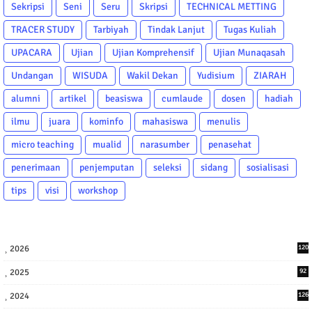
Sekripsi
Seni
Seru
Skripsi
TECHNICAL METTING
TRACER STUDY
Tarbiyah
Tindak Lanjut
Tugas Kuliah
UPACARA
Ujian
Ujian Komprehensif
Ujian Munaqasah
Undangan
WISUDA
Wakil Dekan
Yudisium
ZIARAH
alumni
artikel
beasiswa
cumlaude
dosen
hadiah
ilmu
juara
kominfo
mahasiswa
menulis
micro teaching
mualid
narasumber
penasehat
penerimaan
penjemputan
seleksi
sidang
sosialisasi
tips
visi
workshop
2026
120
2025
92
2024
126