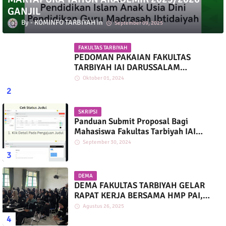
GANJIL
KOMINFO TARBIYAH
September 09, 2025
FAKULTAS TARBIYAH
PEDOMAN PAKAIAN FAKULTAS
TARBIYAH IAI DARUSSALAM
MARTAPURA
Oktober 01, 2024
SKRIPSI
Panduan Submit Proposal Bagi
Mahasiswa Fakultas Tarbiyah IAI
Darussalam
September 30, 2024
DEMA
DEMA FAKULTAS TARBIYAH GELAR
RAPAT KERJA BERSAMA HMP PAI,
PGMI, DAN PIAUD
Agustus 26, 2025