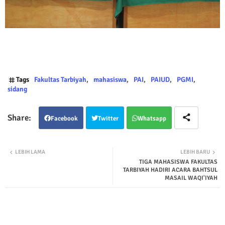
Tags
Fakultas Tarbiyah
mahasiswa
PAI
PAIUD
PGMI
sidang
Facebook
Twitter
Whatsapp
LEBIH LAMA
LEBIH BARU
TIGA MAHASISWA FAKULTAS
TARBIYAH HADIRI ACARA BAHTSUL
MASAIL WAQI'IYAH