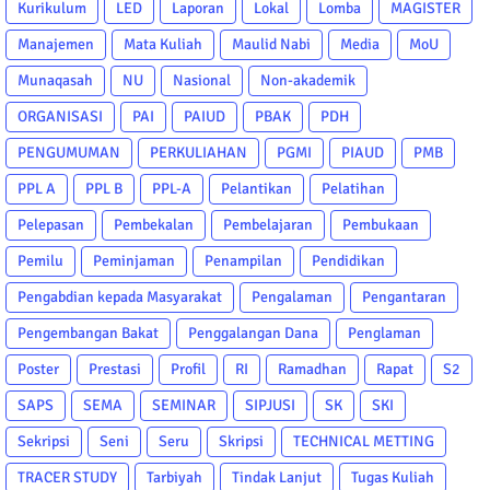
Kurikulum
LED
Laporan
Lokal
Lomba
MAGISTER
Manajemen
Mata Kuliah
Maulid Nabi
Media
MoU
Munaqasah
NU
Nasional
Non-akademik
ORGANISASI
PAI
PAIUD
PBAK
PDH
PENGUMUMAN
PERKULIAHAN
PGMI
PIAUD
PMB
PPL A
PPL B
PPL-A
Pelantikan
Pelatihan
Pelepasan
Pembekalan
Pembelajaran
Pembukaan
Pemilu
Peminjaman
Penampilan
Pendidikan
Pengabdian kepada Masyarakat
Pengalaman
Pengantaran
Pengembangan Bakat
Penggalangan Dana
Penglaman
Poster
Prestasi
Profil
RI
Ramadhan
Rapat
S2
SAPS
SEMA
SEMINAR
SIPJUSI
SK
SKI
Sekripsi
Seni
Seru
Skripsi
TECHNICAL METTING
TRACER STUDY
Tarbiyah
Tindak Lanjut
Tugas Kuliah