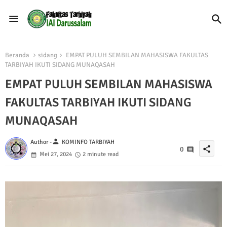
Beranda
sidang
EMPAT PULUH SEMBILAN MAHASISWA FAKULTAS
TARBIYAH IKUTI SIDANG MUNAQASAH
EMPAT PULUH SEMBILAN MAHASISWA
FAKULTAS TARBIYAH IKUTI SIDANG
MUNAQASAH
person
Author -
KOMINFO TARBIYAH
share
0
Mei 27, 2024
2 minute read