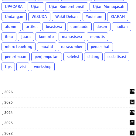
UPACARA
Ujian
Ujian Komprehensif
Ujian Munaqasah
Undangan
WISUDA
Wakil Dekan
Yudisium
ZIARAH
alumni
artikel
beasiswa
cumlaude
dosen
hadiah
ilmu
juara
kominfo
mahasiswa
menulis
micro teaching
mualid
narasumber
penasehat
penerimaan
penjemputan
seleksi
sidang
sosialisasi
tips
visi
workshop
2026
120
2025
92
2024
126
2023
62
2022
1