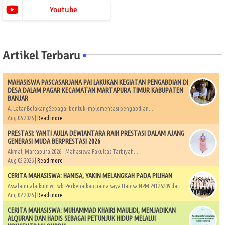
Youtube
Artikel Terbaru
MAHASISWA PASCASARJANA PAI LAKUKAN KEGIATAN PENGABDIAN DI
DESA DALAM PAGAR KECAMATAN MARTAPURA TIMUR KABUPATEN
BANJAR
A. Latar BelakangSebagai bentuk implementasi pengabdian...
Aug 06 2026 |
Read more
PRESTASI: YANTI AULIA DEWIANTARA RAIH PRESTASI DALAM AJANG
GENERASI MUDA BERPRESTASI 2026
Akmal, Martapura 2026 - Mahasiswa Fakultas Tarbiyah...
Aug 05 2026 |
Read more
CERITA MAHASISWA: HANISA, YAKIN MELANGKAH PADA PILIHAN
Assalamualaikum wr. wb.Perkenalkan nama saya Hanisa NPM 24126209 dari...
Aug 02 2026 |
Read more
CERITA MAHASISWA: MUHAMMAD KHAIRI MAULIDI, MENJADIKAN
ALQURAN DAN HADIS SEBAGAI PETUNJUK HIDUP MELALUI