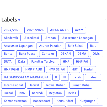
Labels
2024/2025
2025/2026
ANAK-ANAK
Acara
Akademik
Akreditasi
Arahan
Asesesmen Lapangan
Assesmen Lapangan
Aturan Pakaian
Baik Sekali
Baju
Berita
Buka Puasa
Ceritaku
DEKAN
DEMA
DIvisi
DUTA
Data
Fakultas Tarbiyah
HMP
HMP PAI
HMP PGMI
HMP PIAUD
HMP S2 PAI
HUT
Harlah
IAI DARUSSALAM MARTAPURA
II
III
Ijazah
Inklusif
Internasional
Jadwal
Jedwal Kuliah
Jumat Mulia
Jurnal
KKN
Kaprodi
Kegiatan
Kelas
Kemahasiswaan
Konsentrasi
Konsulidasi
Kunjungan