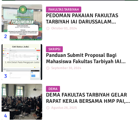
FAKULTAS TARBIYAH
PEDOMAN PAKAIAN FAKULTAS
TARBIYAH IAI DARUSSALAM
MARTAPURA
Oktober 01, 2024
SKRIPSI
Panduan Submit Proposal Bagi
Mahasiswa Fakultas Tarbiyah IAI
Darussalam
September 30, 2024
DEMA
DEMA FAKULTAS TARBIYAH GELAR
RAPAT KERJA BERSAMA HMP PAI,
PGMI, DAN PIAUD
Agustus 26, 2025