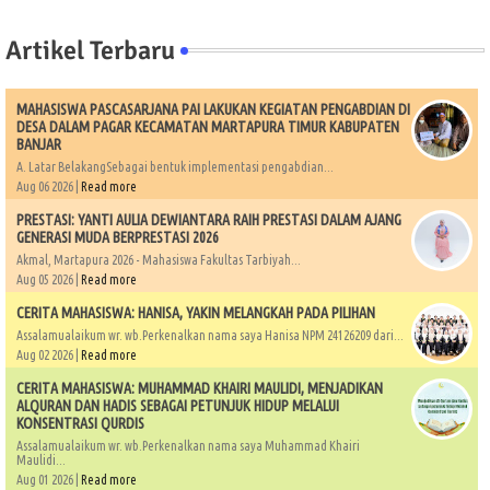
Artikel Terbaru
MAHASISWA PASCASARJANA PAI LAKUKAN KEGIATAN PENGABDIAN DI
DESA DALAM PAGAR KECAMATAN MARTAPURA TIMUR KABUPATEN
BANJAR
A. Latar BelakangSebagai bentuk implementasi pengabdian...
Aug 06 2026 |
Read more
PRESTASI: YANTI AULIA DEWIANTARA RAIH PRESTASI DALAM AJANG
GENERASI MUDA BERPRESTASI 2026
Akmal, Martapura 2026 - Mahasiswa Fakultas Tarbiyah...
Aug 05 2026 |
Read more
CERITA MAHASISWA: HANISA, YAKIN MELANGKAH PADA PILIHAN
Assalamualaikum wr. wb.Perkenalkan nama saya Hanisa NPM 24126209 dari...
Aug 02 2026 |
Read more
CERITA MAHASISWA: MUHAMMAD KHAIRI MAULIDI, MENJADIKAN
ALQURAN DAN HADIS SEBAGAI PETUNJUK HIDUP MELALUI
KONSENTRASI QURDIS
Assalamualaikum wr. wb.Perkenalkan nama saya Muhammad Khairi
Maulidi...
Aug 01 2026 |
Read more