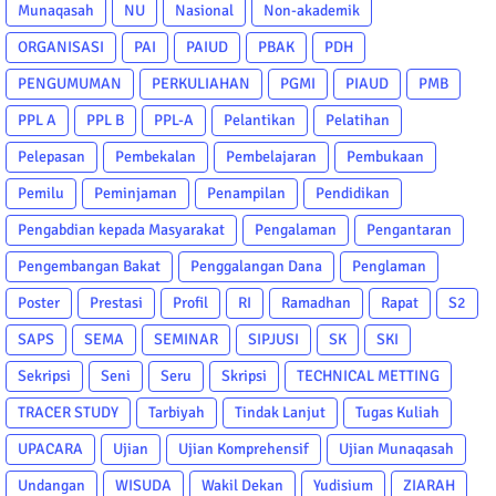
Munaqasah
NU
Nasional
Non-akademik
ORGANISASI
PAI
PAIUD
PBAK
PDH
PENGUMUMAN
PERKULIAHAN
PGMI
PIAUD
PMB
PPL A
PPL B
PPL-A
Pelantikan
Pelatihan
Pelepasan
Pembekalan
Pembelajaran
Pembukaan
Pemilu
Peminjaman
Penampilan
Pendidikan
Pengabdian kepada Masyarakat
Pengalaman
Pengantaran
Pengembangan Bakat
Penggalangan Dana
Penglaman
Poster
Prestasi
Profil
RI
Ramadhan
Rapat
S2
SAPS
SEMA
SEMINAR
SIPJUSI
SK
SKI
Sekripsi
Seni
Seru
Skripsi
TECHNICAL METTING
TRACER STUDY
Tarbiyah
Tindak Lanjut
Tugas Kuliah
UPACARA
Ujian
Ujian Komprehensif
Ujian Munaqasah
Undangan
WISUDA
Wakil Dekan
Yudisium
ZIARAH