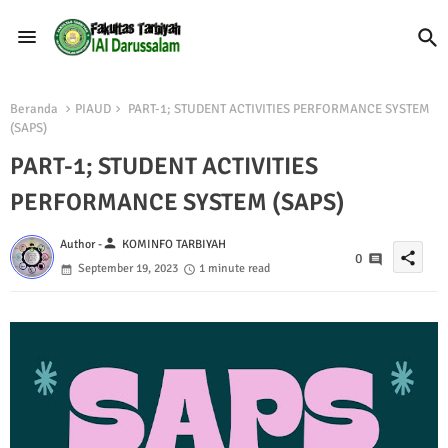
Beranda
PIAUD
PART-1; STUDENT ACTIVITIES PERFORMANCE SYSTEM
(SAPS)
PART-1; STUDENT ACTIVITIES
PERFORMANCE SYSTEM (SAPS)
person
Author -
KOMINFO TARBIYAH
share
0
September 19, 2023
1 minute read