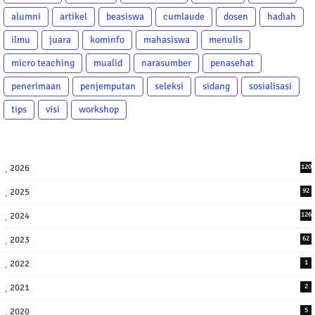
alumni
artikel
beasiswa
cumlaude
dosen
hadiah
ilmu
juara
kominfo
mahasiswa
menulis
micro teaching
mualid
narasumber
penasehat
penerimaan
penjemputan
seleksi
sidang
sosialisasi
tips
visi
workshop
2026
120
2025
92
2024
126
2023
62
2022
1
2021
2
2020
5