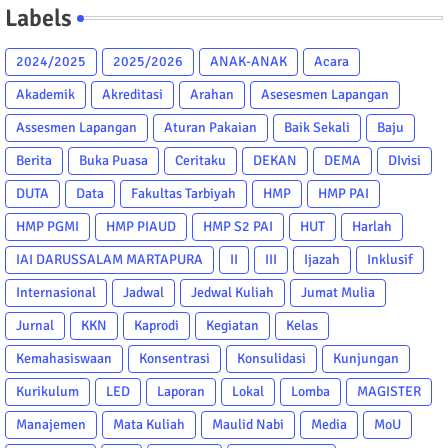
Labels
2024/2025
2025/2026
ANAK-ANAK
Acara
Akademik
Akreditasi
Arahan
Asesesmen Lapangan
Assesmen Lapangan
Aturan Pakaian
Baik Sekali
Baju
Berita
Buka Puasa
Ceritaku
DEKAN
DEMA
DIvisi
DUTA
Data
Fakultas Tarbiyah
HMP
HMP PAI
HMP PGMI
HMP PIAUD
HMP S2 PAI
HUT
Harlah
IAI DARUSSALAM MARTAPURA
II
III
Ijazah
Inklusif
Internasional
Jadwal
Jedwal Kuliah
Jumat Mulia
Jurnal
KKN
Kaprodi
Kegiatan
Kelas
Kemahasiswaan
Konsentrasi
Konsulidasi
Kunjungan
Kurikulum
LED
Laporan
Lokal
Lomba
MAGISTER
Manajemen
Mata Kuliah
Maulid Nabi
Media
MoU