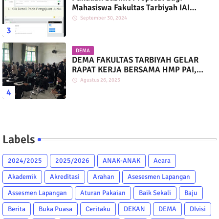
Mahasiswa Fakultas Tarbiyah IAI
Darussalam
September 30, 2024
DEMA
DEMA FAKULTAS TARBIYAH GELAR
RAPAT KERJA BERSAMA HMP PAI,
PGMI, DAN PIAUD
Agustus 26, 2025
Labels
2024/2025
2025/2026
ANAK-ANAK
Acara
Akademik
Akreditasi
Arahan
Asesesmen Lapangan
Assesmen Lapangan
Aturan Pakaian
Baik Sekali
Baju
Berita
Buka Puasa
Ceritaku
DEKAN
DEMA
DIvisi