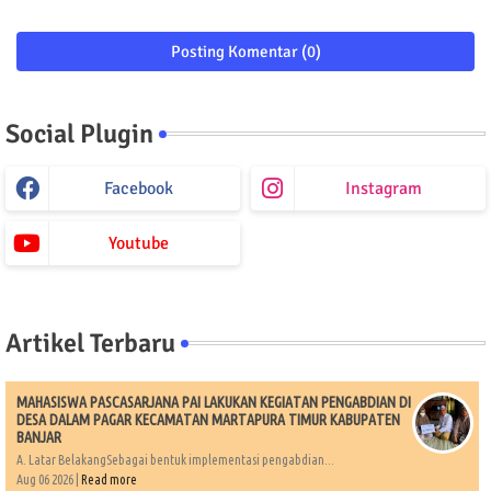
Posting Komentar (0)
Social Plugin
Facebook
Instagram
Youtube
Artikel Terbaru
MAHASISWA PASCASARJANA PAI LAKUKAN KEGIATAN PENGABDIAN DI
DESA DALAM PAGAR KECAMATAN MARTAPURA TIMUR KABUPATEN
BANJAR
A. Latar BelakangSebagai bentuk implementasi pengabdian...
Aug 06 2026 |
Read more