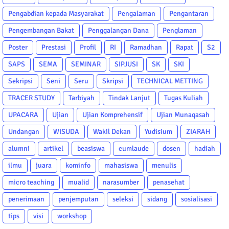
Pengabdian kepada Masyarakat
Pengalaman
Pengantaran
Pengembangan Bakat
Penggalangan Dana
Penglaman
Poster
Prestasi
Profil
RI
Ramadhan
Rapat
S2
SAPS
SEMA
SEMINAR
SIPJUSI
SK
SKI
Sekripsi
Seni
Seru
Skripsi
TECHNICAL METTING
TRACER STUDY
Tarbiyah
Tindak Lanjut
Tugas Kuliah
UPACARA
Ujian
Ujian Komprehensif
Ujian Munaqasah
Undangan
WISUDA
Wakil Dekan
Yudisium
ZIARAH
alumni
artikel
beasiswa
cumlaude
dosen
hadiah
ilmu
juara
kominfo
mahasiswa
menulis
micro teaching
mualid
narasumber
penasehat
penerimaan
penjemputan
seleksi
sidang
sosialisasi
tips
visi
workshop