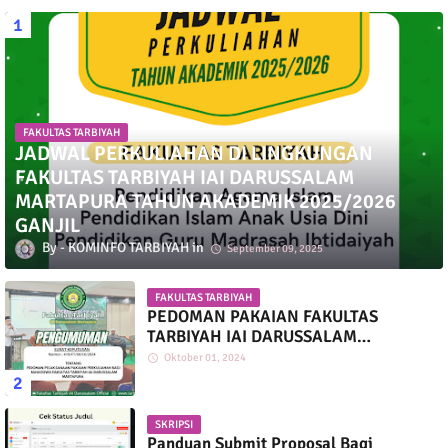
FAKULTAS TARBIYAH
JADWAL PERKULIAHAN DI LINGKUNGAN
FAKULTAS TARBIYAH IAI DARUSSALAM
MARTAPURA TAHUN AKADEMIK 2025/2026
GANJIL
KOMINFO TARBIYAH
September 09, 2025
FAKULTAS TARBIYAH
PEDOMAN PAKAIAN FAKULTAS
TARBIYAH IAI DARUSSALAM
MARTAPURA
Oktober 01, 2024
SKRIPSI
Panduan Submit Proposal Bagi