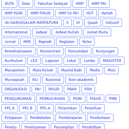
DUTA
Data
Fakultas Tarbiyah
HMP
HMP PAI
HMP PGMI
HMP PIAUD
HMP S2 PAI
HUT
Harlah
IAI DARUSSALAM MARTAPURA
II
III
Ijazah
Inklusif
Internasional
Jadwal
Jedwal Kuliah
Jumat Mulia
Jurnal
KKN
Kaprodi
Kegiatan
Kelas
Kemahasiswaan
Konsentrasi
Konsulidasi
Kunjungan
Kurikulum
LED
Laporan
Lokal
Lomba
MAGISTER
Manajemen
Mata Kuliah
Maulid Nabi
Media
MoU
Munaqasah
NU
Nasional
Non-akademik
ORGANISASI
PAI
PAIUD
PBAK
PDH
PENGUMUMAN
PERKULIAHAN
PGMI
PIAUD
PMB
PPL A
PPL B
PPL-A
Pelantikan
Pelatihan
Pelepasan
Pembekalan
Pembelajaran
Pembukaan
Pemilu
Peminjaman
Penampilan
Pendidikan