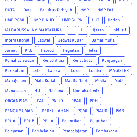
DUTA
Data
Fakultas Tarbiyah
HMP
HMP PAI
HMP PGMI
HMP PIAUD
HMP S2 PAI
HUT
Harlah
IAI DARUSSALAM MARTAPURA
II
III
Ijazah
Inklusif
Internasional
Jadwal
Jedwal Kuliah
Jumat Mulia
Jurnal
KKN
Kaprodi
Kegiatan
Kelas
Kemahasiswaan
Konsentrasi
Konsulidasi
Kunjungan
Kurikulum
LED
Laporan
Lokal
Lomba
MAGISTER
Manajemen
Mata Kuliah
Maulid Nabi
Media
MoU
Munaqasah
NU
Nasional
Non-akademik
ORGANISASI
PAI
PAIUD
PBAK
PDH
PENGUMUMAN
PERKULIAHAN
PGMI
PIAUD
PMB
PPL A
PPL B
PPL-A
Pelantikan
Pelatihan
Pelepasan
Pembekalan
Pembelajaran
Pembukaan