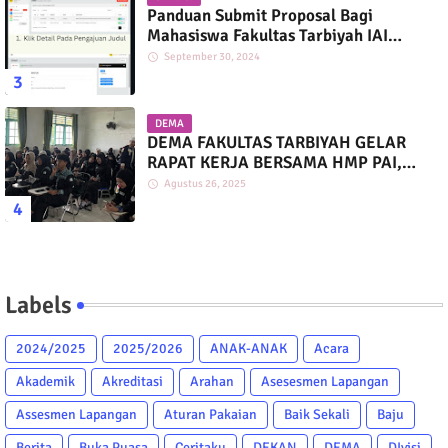
Panduan Submit Proposal Bagi
Mahasiswa Fakultas Tarbiyah IAI
Darussalam
September 30, 2024
DEMA
DEMA FAKULTAS TARBIYAH GELAR
RAPAT KERJA BERSAMA HMP PAI,
PGMI, DAN PIAUD
Agustus 26, 2025
Labels
2024/2025
2025/2026
ANAK-ANAK
Acara
Akademik
Akreditasi
Arahan
Asesesmen Lapangan
Assesmen Lapangan
Aturan Pakaian
Baik Sekali
Baju
Berita
Buka Puasa
Ceritaku
DEKAN
DEMA
DIvisi