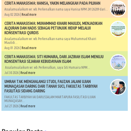
CERITA MAHASISWA: HANISA, YAKIN MELANGKAH PADA PILIHAN
Assalamualaikum wr. wb.Perkenalkan nama saya Hanisa NPM 24126209 dari...
Aug 02 2026 |
Read more
CERITA MAHASISWA: MUHAMMAD KHAIRI MAULIDI, MENJADIKAN
ALQURAN DAN HADIS SEBAGAI PETUNJUK HIDUP MELALUI
KONSENTRASI QURDIS
Assalamualaikum wr. wb.Perkenalkan nama saya Muhammad Khairi
Maulidi...
Aug 01 2026 |
Read more
CERITA MAHASISWA: SITI HUMAIRA, DARI JAZIRAH ISLAM MENUJU
KONSENTRASI SEJARAH KEBUDAYAAN ISLAM
Assalamualaikum wr. wb.Perkenalkan, saya Siti Humaira NPM...
Jul 30 2026 |
Read more
UMRAH TAK MENGHALANGI STUDI, FAUZAN JALANI UJIAN
MUNAQASAH DARING DARI TANAH SUCI, FAKULTAS TARBIYAH
FASILITASI SIDANG DARING
FAKULTAS TARBIYAH IAI DARUSSALAM MARTAPURA FASILITASI UJIAN
MUNAQASAH...
Jul 27 2026 |
Read more