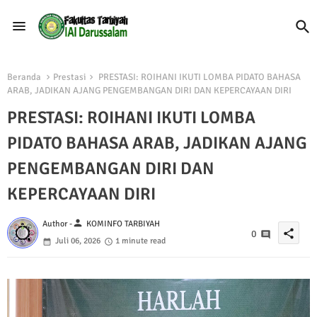
Beranda
Prestasi
PRESTASI: ROIHANI IKUTI LOMBA PIDATO BAHASA
ARAB, JADIKAN AJANG PENGEMBANGAN DIRI DAN KEPERCAYAAN DIRI
PRESTASI: ROIHANI IKUTI LOMBA
PIDATO BAHASA ARAB, JADIKAN AJANG
PENGEMBANGAN DIRI DAN
KEPERCAYAAN DIRI
person
Author -
KOMINFO TARBIYAH
share
0
Juli 06, 2026
1 minute read