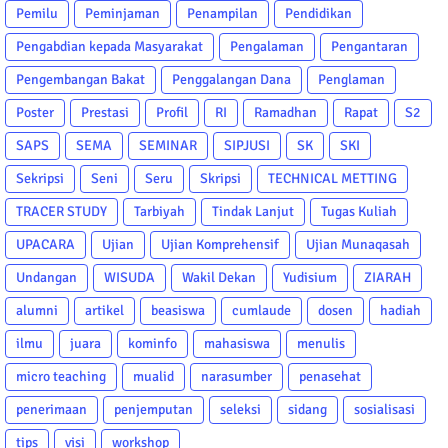
Pemilu
Peminjaman
Penampilan
Pendidikan
Pengabdian kepada Masyarakat
Pengalaman
Pengantaran
Pengembangan Bakat
Penggalangan Dana
Penglaman
Poster
Prestasi
Profil
RI
Ramadhan
Rapat
S2
SAPS
SEMA
SEMINAR
SIPJUSI
SK
SKI
Sekripsi
Seni
Seru
Skripsi
TECHNICAL METTING
TRACER STUDY
Tarbiyah
Tindak Lanjut
Tugas Kuliah
UPACARA
Ujian
Ujian Komprehensif
Ujian Munaqasah
Undangan
WISUDA
Wakil Dekan
Yudisium
ZIARAH
alumni
artikel
beasiswa
cumlaude
dosen
hadiah
ilmu
juara
kominfo
mahasiswa
menulis
micro teaching
mualid
narasumber
penasehat
penerimaan
penjemputan
seleksi
sidang
sosialisasi
tips
visi
workshop