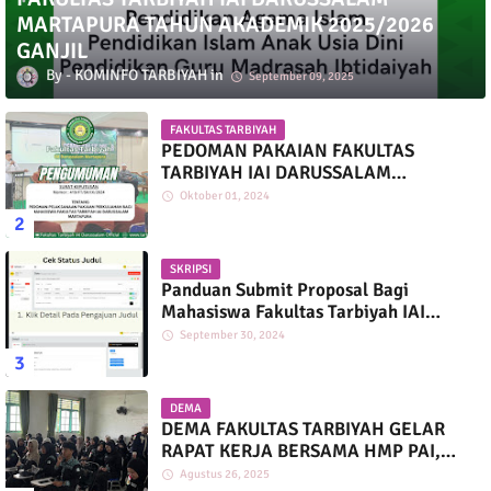
MARTAPURA TAHUN AKADEMIK 2025/2026
GANJIL
KOMINFO TARBIYAH
September 09, 2025
FAKULTAS TARBIYAH
PEDOMAN PAKAIAN FAKULTAS
TARBIYAH IAI DARUSSALAM
MARTAPURA
Oktober 01, 2024
SKRIPSI
Panduan Submit Proposal Bagi
Mahasiswa Fakultas Tarbiyah IAI
Darussalam
September 30, 2024
DEMA
DEMA FAKULTAS TARBIYAH GELAR
RAPAT KERJA BERSAMA HMP PAI,
PGMI, DAN PIAUD
Agustus 26, 2025