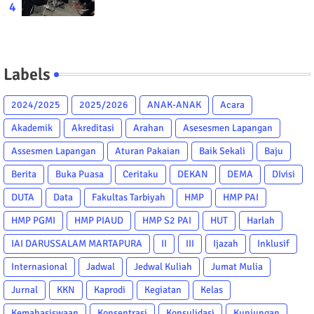
Labels
2024/2025
2025/2026
ANAK-ANAK
Acara
Akademik
Akreditasi
Arahan
Asesesmen Lapangan
Assesmen Lapangan
Aturan Pakaian
Baik Sekali
Baju
Berita
Buka Puasa
Ceritaku
DEKAN
DEMA
DIvisi
DUTA
Data
Fakultas Tarbiyah
HMP
HMP PAI
HMP PGMI
HMP PIAUD
HMP S2 PAI
HUT
Harlah
IAI DARUSSALAM MARTAPURA
II
III
Ijazah
Inklusif
Internasional
Jadwal
Jedwal Kuliah
Jumat Mulia
Jurnal
KKN
Kaprodi
Kegiatan
Kelas
Kemahasiswaan
Konsentrasi
Konsulidasi
Kunjungan