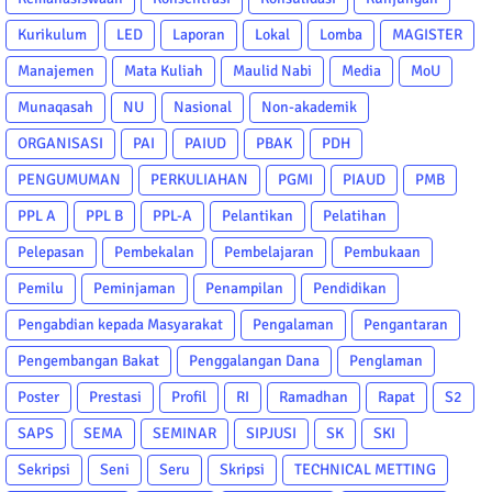
Kurikulum
LED
Laporan
Lokal
Lomba
MAGISTER
Manajemen
Mata Kuliah
Maulid Nabi
Media
MoU
Munaqasah
NU
Nasional
Non-akademik
ORGANISASI
PAI
PAIUD
PBAK
PDH
PENGUMUMAN
PERKULIAHAN
PGMI
PIAUD
PMB
PPL A
PPL B
PPL-A
Pelantikan
Pelatihan
Pelepasan
Pembekalan
Pembelajaran
Pembukaan
Pemilu
Peminjaman
Penampilan
Pendidikan
Pengabdian kepada Masyarakat
Pengalaman
Pengantaran
Pengembangan Bakat
Penggalangan Dana
Penglaman
Poster
Prestasi
Profil
RI
Ramadhan
Rapat
S2
SAPS
SEMA
SEMINAR
SIPJUSI
SK
SKI
Sekripsi
Seni
Seru
Skripsi
TECHNICAL METTING