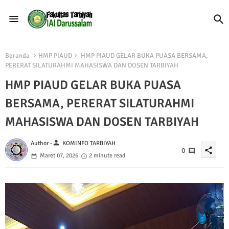
Beranda
HMP PIAUD
HMP PIAUD GELAR BUKA PUASA BERSAMA,
PERERAT SILATURAHMI MAHASISWA DAN DOSEN TARBIYAH
HMP PIAUD GELAR BUKA PUASA
BERSAMA, PERERAT SILATURAHMI
MAHASISWA DAN DOSEN TARBIYAH
person
Author -
KOMINFO TARBIYAH
share
0
Maret 07, 2026
2 minute read