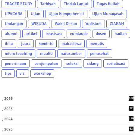
TRACER STUDY
Tarbiyah
Tindak Lanjut
Tugas Kuliah
UPACARA
Ujian
Ujian Komprehensif
Ujian Munaqasah
Undangan
WISUDA
Wakil Dekan
Yudisium
ZIARAH
alumni
artikel
beasiswa
cumlaude
dosen
hadiah
ilmu
juara
kominfo
mahasiswa
menulis
micro teaching
mualid
narasumber
penasehat
penerimaan
penjemputan
seleksi
sidang
sosialisasi
tips
visi
workshop
2026
120
2025
92
2024
126
2023
62