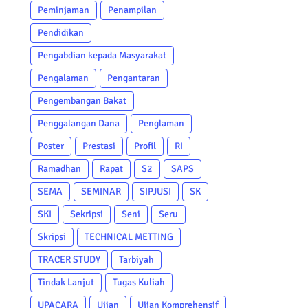
Peminjaman
Penampilan
Pendidikan
Pengabdian kepada Masyarakat
Pengalaman
Pengantaran
Pengembangan Bakat
Penggalangan Dana
Penglaman
Poster
Prestasi
Profil
RI
Ramadhan
Rapat
S2
SAPS
SEMA
SEMINAR
SIPJUSI
SK
SKI
Sekripsi
Seni
Seru
Skripsi
TECHNICAL METTING
TRACER STUDY
Tarbiyah
Tindak Lanjut
Tugas Kuliah
UPACARA
Ujian
Ujian Komprehensif