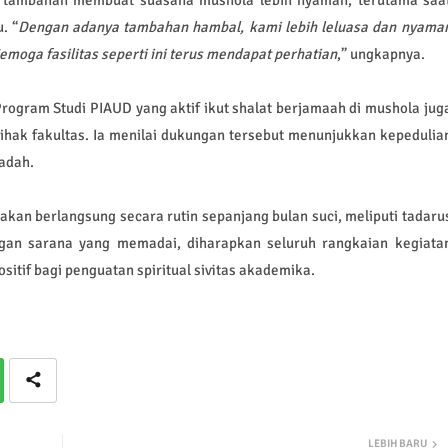
. “
Dengan adanya tambahan hambal, kami lebih leluasa dan nyama
moga fasilitas seperti ini terus mendapat perhatian
,” ungkapnya.
ogram Studi PIAUD yang aktif ikut shalat berjamaah di mushola jug
ihak fakultas. Ia menilai dukungan tersebut menunjukkan kepedulia
badah.
an berlangsung secara rutin sepanjang bulan suci, meliputi tadaru
gan sarana yang memadai, diharapkan seluruh rangkaian kegiata
itif bagi penguatan spiritual sivitas akademika.
n
LEBIH BARU