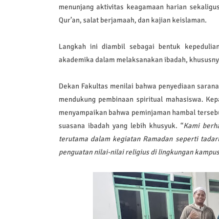
menunjang aktivitas keagamaan harian sekaligu
Qur’an, salat berjamaah, dan kajian keislaman.
Langkah ini diambil sebagai bentuk kepedulia
akademika dalam melaksanakan ibadah, khususny
Dekan Fakultas menilai bahwa penyediaan sarana
mendukung pembinaan spiritual mahasiswa. Kepal
menyampaikan bahwa peminjaman hambal terseb
suasana ibadah yang lebih khusyuk. “
Kami berha
terutama dalam kegiatan Ramadan seperti tadaru
penguatan nilai-nilai religius di lingkungan kampu