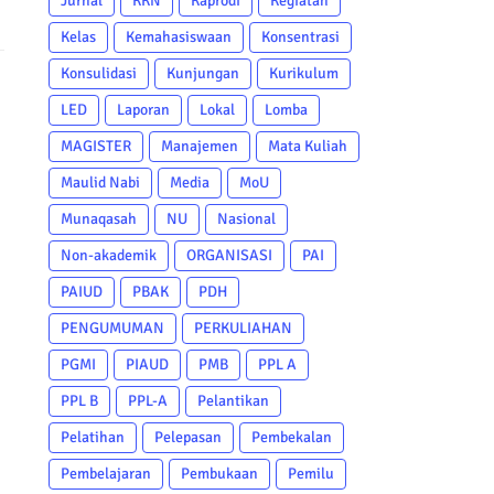
Jurnal
KKN
Kaprodi
Kegiatan
Kelas
Kemahasiswaan
Konsentrasi
Konsulidasi
Kunjungan
Kurikulum
LED
Laporan
Lokal
Lomba
MAGISTER
Manajemen
Mata Kuliah
Maulid Nabi
Media
MoU
Munaqasah
NU
Nasional
Non-akademik
ORGANISASI
PAI
PAIUD
PBAK
PDH
PENGUMUMAN
PERKULIAHAN
PGMI
PIAUD
PMB
PPL A
PPL B
PPL-A
Pelantikan
Pelatihan
Pelepasan
Pembekalan
Pembelajaran
Pembukaan
Pemilu