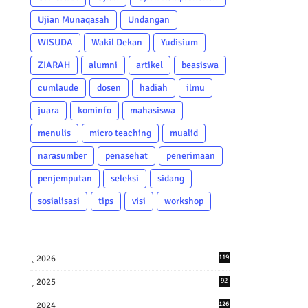
Ujian Munaqasah
Undangan
WISUDA
Wakil Dekan
Yudisium
ZIARAH
alumni
artikel
beasiswa
cumlaude
dosen
hadiah
ilmu
juara
kominfo
mahasiswa
menulis
micro teaching
mualid
narasumber
penasehat
penerimaan
penjemputan
seleksi
sidang
sosialisasi
tips
visi
workshop
2026
119
2025
92
2024
126