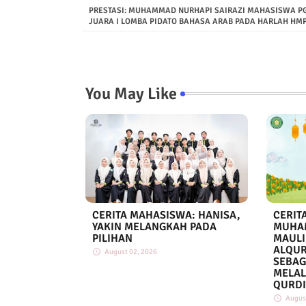
PRESTASI: MUHAMMAD NURHAPI SAIRAZI MAHASISWA PG
JUARA I LOMBA PIDATO BAHASA ARAB PADA HARLAH HMP
You May Like
CERITA MAHASISWA: HANISA,
CERIT
YAKIN MELANGKAH PADA
MUHA
PILIHAN
MAULI
ALQUR
August 02, 2026
SEBAG
MELAL
QURDI
Augus