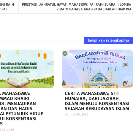
MI RAIH
PRESTASI: JAHRATUL HAYATI MAHASISWI PAI RAIH JUARA II LOMBA
 PAI
PIDATO BAHASA ARAB PADA HARLAH HMP PAI
Tampilkan selengkapnya
A MAHASISWA:
CERITA MAHASISWA: SITI
MMAD KHAIRI
HUMAIRA, DARI JAZIRAH
DI, MENJADIKAN
ISLAM MENUJU KONSENTRASI
AN DAN HADIS
SEJARAH KEBUDAYAAN ISLAM
AI PETUNJUK HIDUP
July 30, 2026
UI KONSENTRASI
S
t 01, 2026