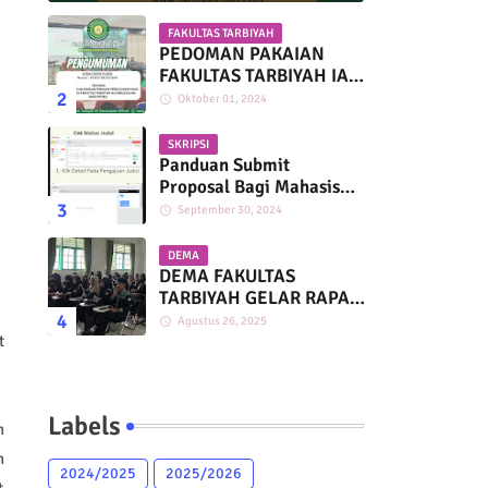
FAKULTAS TARBIYAH
PEDOMAN PAKAIAN
FAKULTAS TARBIYAH IAI
DARUSSALAM
Oktober 01, 2024
MARTAPURA
SKRIPSI
Panduan Submit
Proposal Bagi Mahasiswa
Fakultas Tarbiyah IAI
September 30, 2024
Darussalam
DEMA
DEMA FAKULTAS
TARBIYAH GELAR RAPAT
KERJA BERSAMA HMP
Agustus 26, 2025
PAI, PGMI, DAN PIAUD
t
Labels
h
h
2024/2025
2025/2026
t