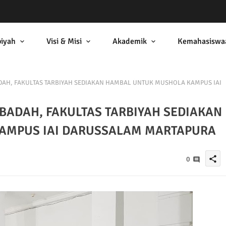
biyah
Visi & Misi
Akademik
Kemahasiswa
AH, FAKULTAS TARBIYAH SEDIAKAN HAMBAL UNTUK MUSHOLA KAMPUS IAI
BADAH, FAKULTAS TARBIYAH SEDIAKAN
AMPUS IAI DARUSSALAM MARTAPURA
share
0