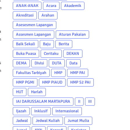
ANAK-ANAK
Acara
Akademik
n
Akreditasi
Arahan
Asesesmen Lapangan
a
Assesmen Lapangan
Aturan Pakaian
n
Baik Sekali
Baju
Berita
Buka Puasa
Ceritaku
DEKAN
s
DEMA
DIvisi
DUTA
Data
n
Fakultas Tarbiyah
HMP
HMP PAI
HMP PGMI
HMP PIAUD
HMP S2 PAI
HUT
Harlah
IAI DARUSSALAM MARTAPURA
II
III
Ijazah
Inklusif
Internasional
Jadwal
Jedwal Kuliah
Jumat Mulia