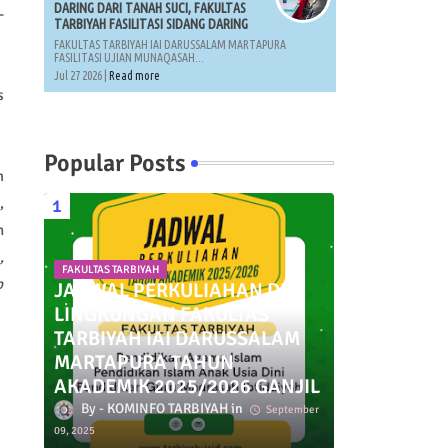
DARING DARI TANAH SUCI, FAKULTAS
-
TARBIYAH FASILITASI SIDANG DARING
FAKULTAS TARBIYAH IAI DARUSSALAM MARTAPURA
FASILITASI UJIAN MUNAQASAH...
Jul 27 2026 |
Read more
s
Popular Posts
m
,
n
,
FAKULTAS TARBIYAH
p
JADWAL PERKULIAHAN DI
LINGKUNGAN FAKULTAS
TARBIYAH IAI DARUSSALAM
MARTAPURA TAHUN
AKADEMIK 2025/2026 GANJIL
KOMINFO TARBIYAH
September
09, 2025