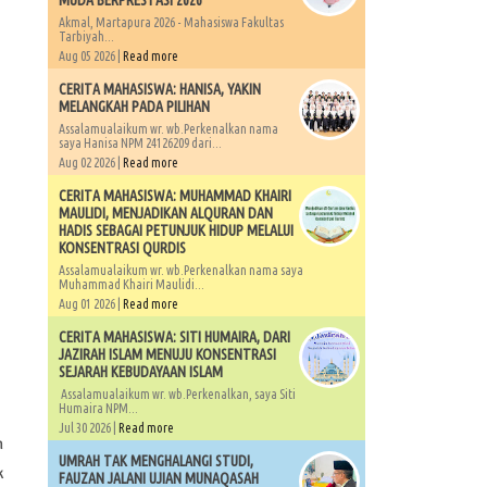
MUDA BERPRESTASI 2026
Akmal, Martapura 2026 - Mahasiswa Fakultas
Tarbiyah...
Aug 05 2026 |
Read more
CERITA MAHASISWA: HANISA, YAKIN
MELANGKAH PADA PILIHAN
Assalamualaikum wr. wb.Perkenalkan nama
saya Hanisa NPM 24126209 dari...
Aug 02 2026 |
Read more
CERITA MAHASISWA: MUHAMMAD KHAIRI
MAULIDI, MENJADIKAN ALQURAN DAN
HADIS SEBAGAI PETUNJUK HIDUP MELALUI
KONSENTRASI QURDIS
Assalamualaikum wr. wb.Perkenalkan nama saya
Muhammad Khairi Maulidi...
Aug 01 2026 |
Read more
CERITA MAHASISWA: SITI HUMAIRA, DARI
JAZIRAH ISLAM MENUJU KONSENTRASI
SEJARAH KEBUDAYAAN ISLAM
Assalamualaikum wr. wb.Perkenalkan, saya Siti
Humaira NPM...
Jul 30 2026 |
Read more
n
UMRAH TAK MENGHALANGI STUDI,
k
FAUZAN JALANI UJIAN MUNAQASAH