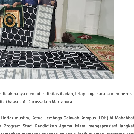
idak hanya menjadi rutinitas ibadah, tetapi juga sarana memperera
i di bawah IAI Darussalam Martapura.
 M. Hafidz muslim, Ketua Lembaga Dakwah Kampus (LDK) Al Mahabba
a Program Studi Pendidikan Agama Islam, mengapresiasi langka
al tambahan membuat suasana mushola lebih nyaman, terutama saa