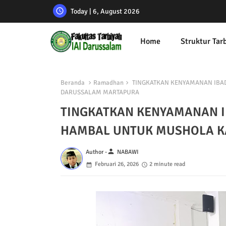
Today | 6, August 2026
Home
Struktur Tar
Beranda
Ramadhan
TINGKATKAN KENYAMANAN IBAD
DARUSSALAM MARTAPURA
TINGKATKAN KENYAMANAN I
HAMBAL UNTUK MUSHOLA K
person
Author -
NABAWI
Februari 26, 2026
2 minute read