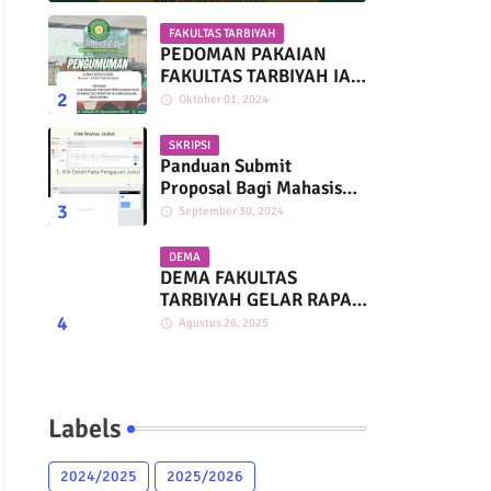
FAKULTAS TARBIYAH
PEDOMAN PAKAIAN
FAKULTAS TARBIYAH IAI
DARUSSALAM
Oktober 01, 2024
MARTAPURA
SKRIPSI
Panduan Submit
Proposal Bagi Mahasiswa
Fakultas Tarbiyah IAI
September 30, 2024
Darussalam
DEMA
DEMA FAKULTAS
TARBIYAH GELAR RAPAT
KERJA BERSAMA HMP
Agustus 26, 2025
PAI, PGMI, DAN PIAUD
Labels
2024/2025
2025/2026