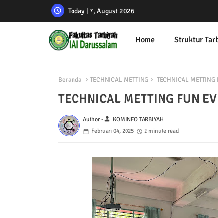
Today | 7, August 2026
Home
Struktur Tar
Beranda
TECHNICAL METTING
TECHNICAL METTING 
TECHNICAL METTING FUN EV
person
Author -
KOMINFO TARBIYAH
Februari 04, 2025
2 minute read