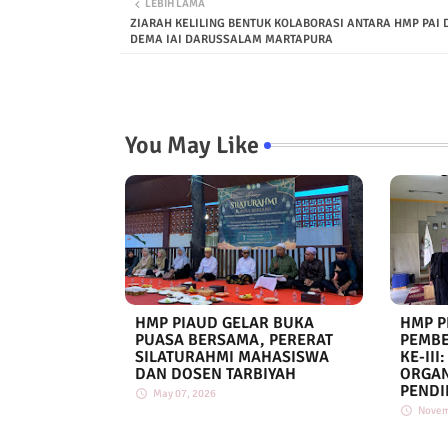
LEBIH LAMA
ZIARAH KELILING BENTUK KOLABORASI ANTARA HMP PAI
DEMA IAI DARUSSALAM MARTAPURA
You May Like
HMP PIAUD GELAR BUKA
HMP P
PUASA BERSAMA, PERERAT
PEMBE
SILATURAHMI MAHASISWA
KE-III
DAN DOSEN TARBIYAH
ORGAN
PENDI
May 07, 2026
Novem