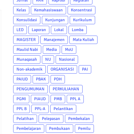
Jurnal
KKN
Kaprodi
Kegiatan
Kelas
Kemahasiswaan
Konsentrasi
Konsulidasi
Kunjungan
Kurikulum
LED
Laporan
Lokal
Lomba
MAGISTER
Manajemen
Mata Kuliah
Maulid Nabi
Media
MoU
Munaqasah
NU
Nasional
Non-akademik
ORGANISASI
PAI
PAIUD
PBAK
PDH
PENGUMUMAN
PERKULIAHAN
PGMI
PIAUD
PMB
PPL A
PPL B
PPL-A
Pelantikan
Pelatihan
Pelepasan
Pembekalan
Pembelajaran
Pembukaan
Pemilu