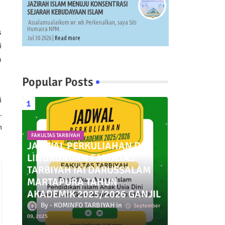
JAZIRAH ISLAM MENUJU KONSENTRASI
SEJARAH KEBUDAYAAN ISLAM
Assalamualaikum wr. wb.Perkenalkan, saya Siti
Humaira NPM...
s
Jul 30 2026 |
Read more
i
a
Popular Posts
i
.
n
FAKULTAS TARBIYAH
JADWAL PERKULIAHAN DI
LINGKUNGAN FAKULTAS
TARBIYAH IAI DARUSSALAM
MARTAPURA TAHUN
AKADEMIK 2025/2026 GANJIL
KOMINFO TARBIYAH
September
09, 2025