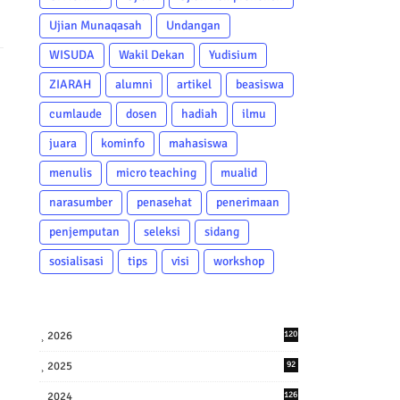
Ujian Munaqasah
Undangan
WISUDA
Wakil Dekan
Yudisium
ZIARAH
alumni
artikel
beasiswa
cumlaude
dosen
hadiah
ilmu
juara
kominfo
mahasiswa
menulis
micro teaching
mualid
narasumber
penasehat
penerimaan
penjemputan
seleksi
sidang
sosialisasi
tips
visi
workshop
2026
120
2025
92
2024
126