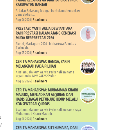
PAGAR KECAMATAN MARTAPURA TIMUR
KABUPATEN BANJAR
A. Latar BelakangSebagai bentuk implementasi
pengabdian...
Aug 06 2026 |
Read more
PRESTASI: YANTI AULIA DEWIANTARA
RAIH PRESTASI DALAM AJANG GENERASI
MUDA BERPRESTASI 2026
Akmal, Martapura 2026 - Mahasiswa Fakultas
Tarbiyah...
Aug 05 2026 |
Read more
CERITA MAHASISWA: HANISA, YAKIN
MELANGKAH PADA PILIHAN
Assalamualaikum wr. wb.Perkenalkan nama
saya Hanisa NPM 24126209 dari...
Aug 02 2026 |
Read more
CERITA MAHASISWA: MUHAMMAD KHAIRI
MAULIDI, MENJADIKAN ALQURAN DAN
HADIS SEBAGAI PETUNJUK HIDUP MELALUI
KONSENTRASI QURDIS
Assalamualaikum wr. wb.Perkenalkan nama saya
Muhammad Khairi Maulidi...
k
Aug 01 2026 |
Read more
l
CERITA MAHASISWA: SITI HUMAIRA, DARI