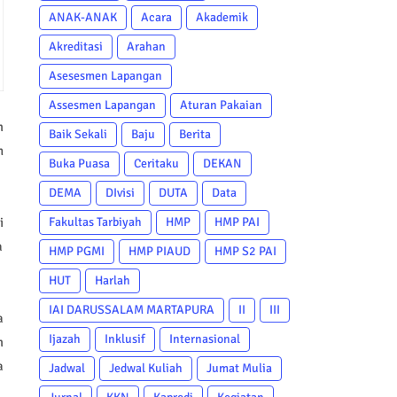
ANAK-ANAK
Acara
Akademik
Akreditasi
Arahan
Asesesmen Lapangan
Assesmen Lapangan
Aturan Pakaian
m
Baik Sekali
Baju
Berita
n
Buka Puasa
Ceritaku
DEKAN
DEMA
DIvisi
DUTA
Data
i
Fakultas Tarbiyah
HMP
HMP PAI
a
HMP PGMI
HMP PIAUD
HMP S2 PAI
HUT
Harlah
IAI DARUSSALAM MARTAPURA
II
III
a
Ijazah
Inklusif
Internasional
m
a
Jadwal
Jedwal Kuliah
Jumat Mulia