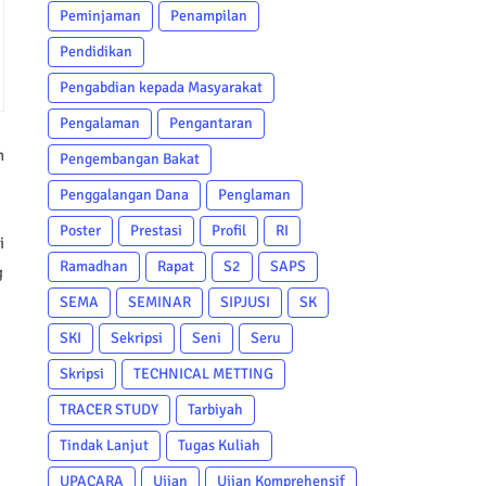
Peminjaman
Penampilan
Pendidikan
Pengabdian kepada Masyarakat
Pengalaman
Pengantaran
n
Pengembangan Bakat
Penggalangan Dana
Penglaman
Poster
Prestasi
Profil
RI
i
Ramadhan
Rapat
S2
SAPS
g
SEMA
SEMINAR
SIPJUSI
SK
SKI
Sekripsi
Seni
Seru
Skripsi
TECHNICAL METTING
TRACER STUDY
Tarbiyah
Tindak Lanjut
Tugas Kuliah
UPACARA
Ujian
Ujian Komprehensif