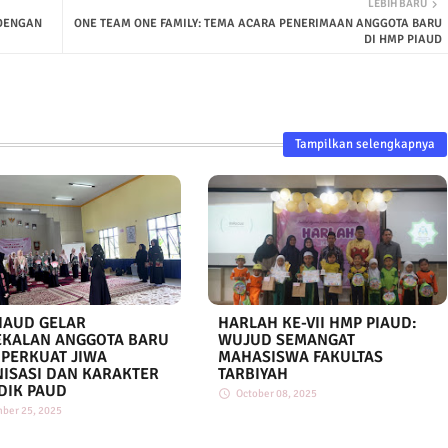
LEBIH BARU
 DENGAN
ONE TEAM ONE FAMILY: TEMA ACARA PENERIMAAN ANGGOTA BARU
DI HMP PIAUD
Tampilkan selengkapnya
IAUD GELAR
HARLAH KE-VII HMP PIAUD:
KALAN ANGGOTA BARU
WUJUD SEMANGAT
: PERKUAT JIWA
MAHASISWA FAKULTAS
ISASI DAN KARAKTER
TARBIYAH
DIK PAUD
October 08, 2025
ber 25, 2025