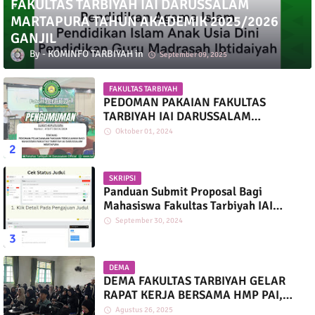
FAKULTAS TARBIYAH IAI DARUSSALAM
MARTAPURA TAHUN AKADEMIK 2025/2026
GANJIL
KOMINFO TARBIYAH
September 09, 2025
FAKULTAS TARBIYAH
PEDOMAN PAKAIAN FAKULTAS
TARBIYAH IAI DARUSSALAM
MARTAPURA
Oktober 01, 2024
SKRIPSI
Panduan Submit Proposal Bagi
Mahasiswa Fakultas Tarbiyah IAI
Darussalam
September 30, 2024
DEMA
DEMA FAKULTAS TARBIYAH GELAR
RAPAT KERJA BERSAMA HMP PAI,
PGMI, DAN PIAUD
Agustus 26, 2025