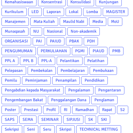
Kemahasiswaan
Konsentrasi
Konsulidasi
Kunjungan
Kurikulum
LED
Laporan
Lokal
Lomba
MAGISTER
Manajemen
Mata Kuliah
Maulid Nabi
Media
MoU
Munaqasah
NU
Nasional
Non-akademik
ORGANISASI
PAI
PAIUD
PBAK
PDH
PENGUMUMAN
PERKULIAHAN
PGMI
PIAUD
PMB
PPL A
PPL B
PPL-A
Pelantikan
Pelatihan
Pelepasan
Pembekalan
Pembelajaran
Pembukaan
Pemilu
Peminjaman
Penampilan
Pendidikan
Pengabdian kepada Masyarakat
Pengalaman
Pengantaran
Pengembangan Bakat
Penggalangan Dana
Penglaman
Poster
Prestasi
Profil
RI
Ramadhan
Rapat
S2
SAPS
SEMA
SEMINAR
SIPJUSI
SK
SKI
Sekripsi
Seni
Seru
Skripsi
TECHNICAL METTING