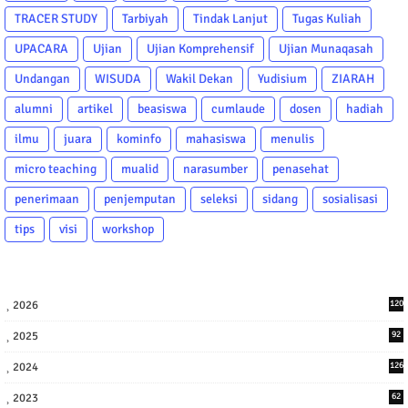
TRACER STUDY
Tarbiyah
Tindak Lanjut
Tugas Kuliah
UPACARA
Ujian
Ujian Komprehensif
Ujian Munaqasah
Undangan
WISUDA
Wakil Dekan
Yudisium
ZIARAH
alumni
artikel
beasiswa
cumlaude
dosen
hadiah
ilmu
juara
kominfo
mahasiswa
menulis
micro teaching
mualid
narasumber
penasehat
penerimaan
penjemputan
seleksi
sidang
sosialisasi
tips
visi
workshop
2026
120
2025
92
2024
126
2023
62