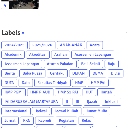
Labels
2024/2025
2025/2026
ANAK-ANAK
Acara
Akademik
Akreditasi
Arahan
Asesesmen Lapangan
Assesmen Lapangan
Aturan Pakaian
Baik Sekali
Baju
Berita
Buka Puasa
Ceritaku
DEKAN
DEMA
DIvisi
DUTA
Data
Fakultas Tarbiyah
HMP
HMP PAI
HMP PGMI
HMP PIAUD
HMP S2 PAI
HUT
Harlah
IAI DARUSSALAM MARTAPURA
II
III
Ijazah
Inklusif
Internasional
Jadwal
Jedwal Kuliah
Jumat Mulia
Jurnal
KKN
Kaprodi
Kegiatan
Kelas