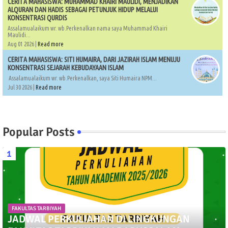
CERITA MAHASISWA: MUHAMMAD KHAIRI MAULIDI, MENJADIKAN
ALQURAN DAN HADIS SEBAGAI PETUNJUK HIDUP MELALUI
KONSENTRASI QURDIS
Assalamualaikum wr. wb.Perkenalkan nama saya Muhammad Khairi
Maulidi...
Aug 01 2026 |
Read more
CERITA MAHASISWA: SITI HUMAIRA, DARI JAZIRAH ISLAM MENUJU
KONSENTRASI SEJARAH KEBUDAYAAN ISLAM
Assalamualaikum wr. wb.Perkenalkan, saya Siti Humaira NPM...
Jul 30 2026 |
Read more
Popular Posts
FAKULTAS TARBIYAH
JADWAL PERKULIAHAN DI LINGKUNGAN