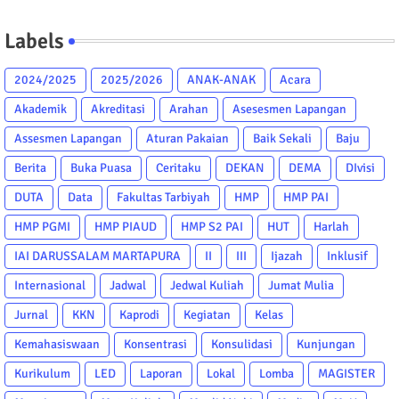
Labels
2024/2025
2025/2026
ANAK-ANAK
Acara
Akademik
Akreditasi
Arahan
Asesesmen Lapangan
Assesmen Lapangan
Aturan Pakaian
Baik Sekali
Baju
Berita
Buka Puasa
Ceritaku
DEKAN
DEMA
DIvisi
DUTA
Data
Fakultas Tarbiyah
HMP
HMP PAI
HMP PGMI
HMP PIAUD
HMP S2 PAI
HUT
Harlah
IAI DARUSSALAM MARTAPURA
II
III
Ijazah
Inklusif
Internasional
Jadwal
Jedwal Kuliah
Jumat Mulia
Jurnal
KKN
Kaprodi
Kegiatan
Kelas
Kemahasiswaan
Konsentrasi
Konsulidasi
Kunjungan
Kurikulum
LED
Laporan
Lokal
Lomba
MAGISTER