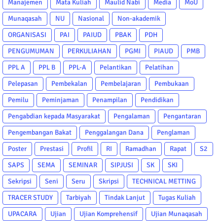
Manajemen
Mata Kuliah
Maulid Nabi
Media
MoU
Munaqasah
NU
Nasional
Non-akademik
ORGANISASI
PAI
PAIUD
PBAK
PDH
PENGUMUMAN
PERKULIAHAN
PGMI
PIAUD
PMB
PPL A
PPL B
PPL-A
Pelantikan
Pelatihan
Pelepasan
Pembekalan
Pembelajaran
Pembukaan
Pemilu
Peminjaman
Penampilan
Pendidikan
Pengabdian kepada Masyarakat
Pengalaman
Pengantaran
Pengembangan Bakat
Penggalangan Dana
Penglaman
Poster
Prestasi
Profil
RI
Ramadhan
Rapat
S2
SAPS
SEMA
SEMINAR
SIPJUSI
SK
SKI
Sekripsi
Seni
Seru
Skripsi
TECHNICAL METTING
TRACER STUDY
Tarbiyah
Tindak Lanjut
Tugas Kuliah
UPACARA
Ujian
Ujian Komprehensif
Ujian Munaqasah