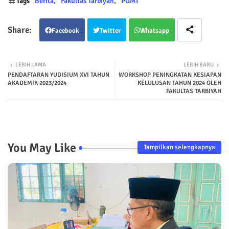
Tags
Berita
Fakultas Tarbiyah
PGMI
Facebook
Twitter
Whatsapp
LEBIH LAMA
LEBIH BARU
PENDAFTARAN YUDISIUM XVI TAHUN
WORKSHOP PENINGKATAN KESIAPAN
AKADEMIK 2023/2024
KELULUSAN TAHUN 2024 OLEH
FAKULTAS TARBIYAH
You May Like
Tampilkan selengkapnya