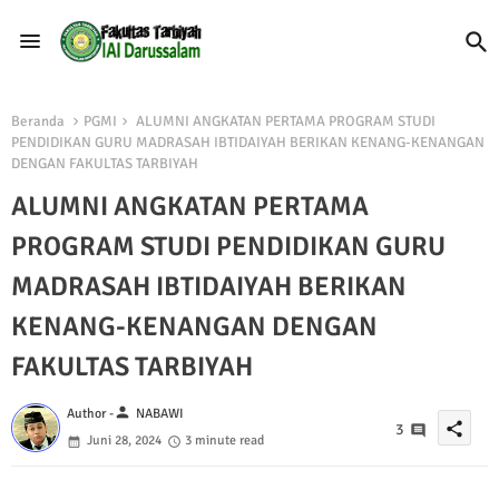
Beranda
PGMI
ALUMNI ANGKATAN PERTAMA PROGRAM STUDI
PENDIDIKAN GURU MADRASAH IBTIDAIYAH BERIKAN KENANG-KENANGAN
DENGAN FAKULTAS TARBIYAH
ALUMNI ANGKATAN PERTAMA
PROGRAM STUDI PENDIDIKAN GURU
MADRASAH IBTIDAIYAH BERIKAN
KENANG-KENANGAN DENGAN
FAKULTAS TARBIYAH
person
Author -
NABAWI
share
3
Juni 28, 2024
3 minute read