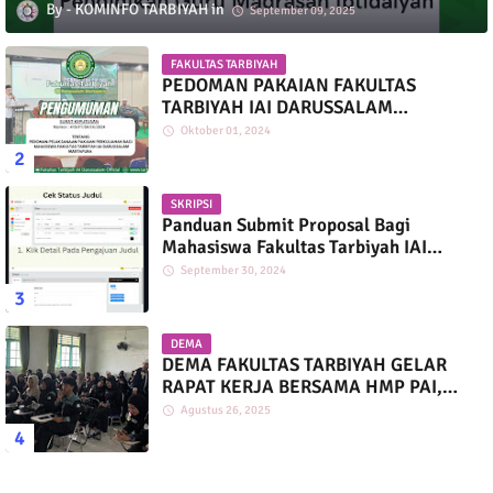
KOMINFO TARBIYAH
September 09, 2025
FAKULTAS TARBIYAH
PEDOMAN PAKAIAN FAKULTAS
TARBIYAH IAI DARUSSALAM
MARTAPURA
Oktober 01, 2024
SKRIPSI
Panduan Submit Proposal Bagi
Mahasiswa Fakultas Tarbiyah IAI
Darussalam
September 30, 2024
DEMA
DEMA FAKULTAS TARBIYAH GELAR
RAPAT KERJA BERSAMA HMP PAI,
PGMI, DAN PIAUD
Agustus 26, 2025