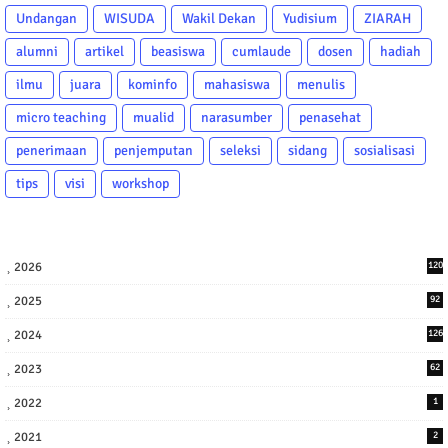
Undangan
WISUDA
Wakil Dekan
Yudisium
ZIARAH
alumni
artikel
beasiswa
cumlaude
dosen
hadiah
ilmu
juara
kominfo
mahasiswa
menulis
micro teaching
mualid
narasumber
penasehat
penerimaan
penjemputan
seleksi
sidang
sosialisasi
tips
visi
workshop
2026
120
2025
92
2024
126
2023
62
2022
1
2021
2