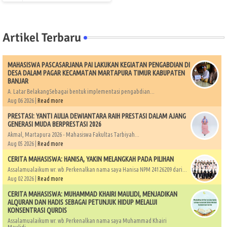
Artikel Terbaru
MAHASISWA PASCASARJANA PAI LAKUKAN KEGIATAN PENGABDIAN DI
DESA DALAM PAGAR KECAMATAN MARTAPURA TIMUR KABUPATEN
BANJAR
A. Latar BelakangSebagai bentuk implementasi pengabdian...
Aug 06 2026 |
Read more
PRESTASI: YANTI AULIA DEWIANTARA RAIH PRESTASI DALAM AJANG
GENERASI MUDA BERPRESTASI 2026
Akmal, Martapura 2026 - Mahasiswa Fakultas Tarbiyah...
Aug 05 2026 |
Read more
CERITA MAHASISWA: HANISA, YAKIN MELANGKAH PADA PILIHAN
Assalamualaikum wr. wb.Perkenalkan nama saya Hanisa NPM 24126209 dari...
Aug 02 2026 |
Read more
CERITA MAHASISWA: MUHAMMAD KHAIRI MAULIDI, MENJADIKAN
ALQURAN DAN HADIS SEBAGAI PETUNJUK HIDUP MELALUI
KONSENTRASI QURDIS
Assalamualaikum wr. wb.Perkenalkan nama saya Muhammad Khairi