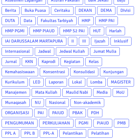
Assesmen Lapangan
Aturan Pakaian
Baik Sekali
Baju
Berita
Buka Puasa
Ceritaku
DEKAN
DEMA
DIvisi
DUTA
Data
Fakultas Tarbiyah
HMP
HMP PAI
HMP PGMI
HMP PIAUD
HMP S2 PAI
HUT
Harlah
IAI DARUSSALAM MARTAPURA
II
III
Ijazah
Inklusif
Internasional
Jadwal
Jedwal Kuliah
Jumat Mulia
Jurnal
KKN
Kaprodi
Kegiatan
Kelas
Kemahasiswaan
Konsentrasi
Konsulidasi
Kunjungan
Kurikulum
LED
Laporan
Lokal
Lomba
MAGISTER
Manajemen
Mata Kuliah
Maulid Nabi
Media
MoU
Munaqasah
NU
Nasional
Non-akademik
ORGANISASI
PAI
PAIUD
PBAK
PDH
PENGUMUMAN
PERKULIAHAN
PGMI
PIAUD
PMB
PPL A
PPL B
PPL-A
Pelantikan
Pelatihan