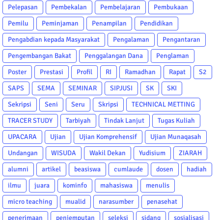
Pelepasan
Pembekalan
Pembelajaran
Pembukaan
Pemilu
Peminjaman
Penampilan
Pendidikan
Pengabdian kepada Masyarakat
Pengalaman
Pengantaran
Pengembangan Bakat
Penggalangan Dana
Penglaman
Poster
Prestasi
Profil
RI
Ramadhan
Rapat
S2
SAPS
SEMA
SEMINAR
SIPJUSI
SK
SKI
Sekripsi
Seni
Seru
Skripsi
TECHNICAL METTING
TRACER STUDY
Tarbiyah
Tindak Lanjut
Tugas Kuliah
UPACARA
Ujian
Ujian Komprehensif
Ujian Munaqasah
Undangan
WISUDA
Wakil Dekan
Yudisium
ZIARAH
alumni
artikel
beasiswa
cumlaude
dosen
hadiah
ilmu
juara
kominfo
mahasiswa
menulis
micro teaching
mualid
narasumber
penasehat
penerimaan
penjemputan
seleksi
sidang
sosialisasi