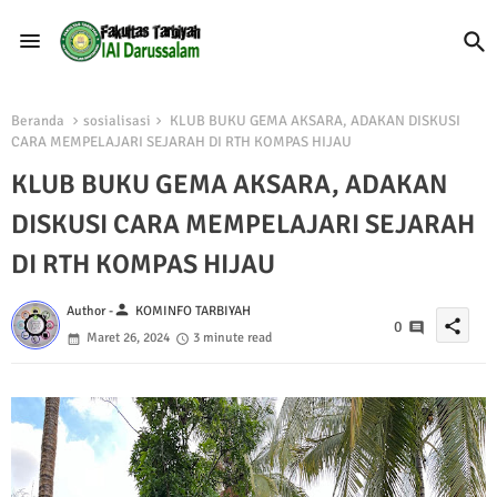
Beranda
sosialisasi
KLUB BUKU GEMA AKSARA, ADAKAN DISKUSI
CARA MEMPELAJARI SEJARAH DI RTH KOMPAS HIJAU
KLUB BUKU GEMA AKSARA, ADAKAN
DISKUSI CARA MEMPELAJARI SEJARAH
DI RTH KOMPAS HIJAU
person
Author -
KOMINFO TARBIYAH
share
0
Maret 26, 2024
3 minute read