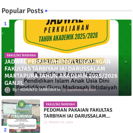
Popular Posts
FAKULTAS TARBIYAH
JADWAL PERKULIAHAN DI LINGKUNGAN
FAKULTAS TARBIYAH IAI DARUSSALAM
MARTAPURA TAHUN AKADEMIK 2025/2026
GANJIL
KOMINFO TARBIYAH
September 09, 2025
FAKULTAS TARBIYAH
PEDOMAN PAKAIAN FAKULTAS
TARBIYAH IAI DARUSSALAM
MARTAPURA
Oktober 01, 2024