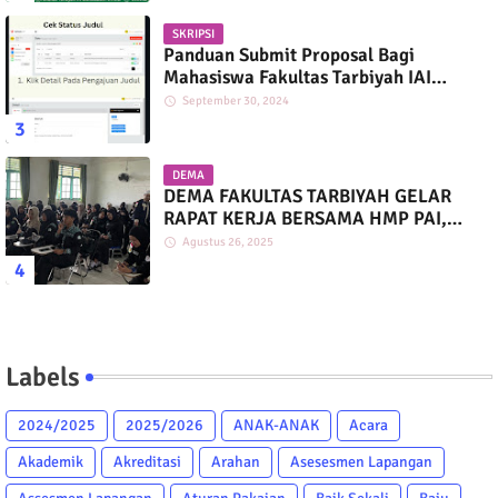
SKRIPSI
Panduan Submit Proposal Bagi
Mahasiswa Fakultas Tarbiyah IAI
Darussalam
September 30, 2024
DEMA
DEMA FAKULTAS TARBIYAH GELAR
RAPAT KERJA BERSAMA HMP PAI,
PGMI, DAN PIAUD
Agustus 26, 2025
Labels
2024/2025
2025/2026
ANAK-ANAK
Acara
Akademik
Akreditasi
Arahan
Asesesmen Lapangan