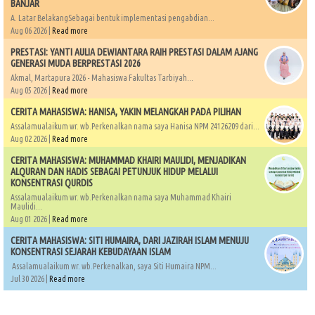
BANJAR
A. Latar BelakangSebagai bentuk implementasi pengabdian...
Aug 06 2026 |
Read more
PRESTASI: YANTI AULIA DEWIANTARA RAIH PRESTASI DALAM AJANG
GENERASI MUDA BERPRESTASI 2026
Akmal, Martapura 2026 - Mahasiswa Fakultas Tarbiyah...
Aug 05 2026 |
Read more
CERITA MAHASISWA: HANISA, YAKIN MELANGKAH PADA PILIHAN
Assalamualaikum wr. wb.Perkenalkan nama saya Hanisa NPM 24126209 dari...
Aug 02 2026 |
Read more
CERITA MAHASISWA: MUHAMMAD KHAIRI MAULIDI, MENJADIKAN
ALQURAN DAN HADIS SEBAGAI PETUNJUK HIDUP MELALUI
KONSENTRASI QURDIS
Assalamualaikum wr. wb.Perkenalkan nama saya Muhammad Khairi
Maulidi...
Aug 01 2026 |
Read more
CERITA MAHASISWA: SITI HUMAIRA, DARI JAZIRAH ISLAM MENUJU
KONSENTRASI SEJARAH KEBUDAYAAN ISLAM
Assalamualaikum wr. wb.Perkenalkan, saya Siti Humaira NPM...
Jul 30 2026 |
Read more