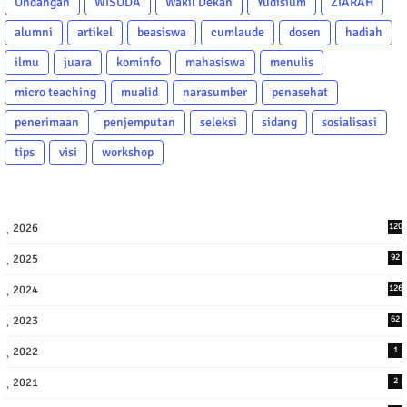
Undangan
WISUDA
Wakil Dekan
Yudisium
ZIARAH
alumni
artikel
beasiswa
cumlaude
dosen
hadiah
ilmu
juara
kominfo
mahasiswa
menulis
micro teaching
mualid
narasumber
penasehat
penerimaan
penjemputan
seleksi
sidang
sosialisasi
tips
visi
workshop
2026
120
2025
92
2024
126
2023
62
2022
1
2021
2