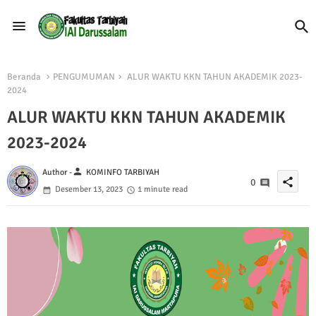
Beranda
PENGUMUMAN
ALUR WAKTU KKN TAHUN AKADEMIK 2023-
2024
ALUR WAKTU KKN TAHUN AKADEMIK
2023-2024
person
Author -
KOMINFO TARBIYAH
share
0
Desember 13, 2023
1 minute read