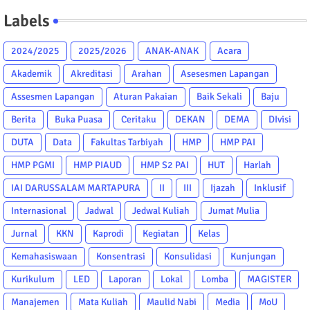
Labels
2024/2025
2025/2026
ANAK-ANAK
Acara
Akademik
Akreditasi
Arahan
Asesesmen Lapangan
Assesmen Lapangan
Aturan Pakaian
Baik Sekali
Baju
Berita
Buka Puasa
Ceritaku
DEKAN
DEMA
DIvisi
DUTA
Data
Fakultas Tarbiyah
HMP
HMP PAI
HMP PGMI
HMP PIAUD
HMP S2 PAI
HUT
Harlah
IAI DARUSSALAM MARTAPURA
II
III
Ijazah
Inklusif
Internasional
Jadwal
Jedwal Kuliah
Jumat Mulia
Jurnal
KKN
Kaprodi
Kegiatan
Kelas
Kemahasiswaan
Konsentrasi
Konsulidasi
Kunjungan
Kurikulum
LED
Laporan
Lokal
Lomba
MAGISTER
Manajemen
Mata Kuliah
Maulid Nabi
Media
MoU