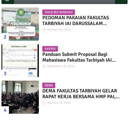
FAKULTAS TARBIYAH
PEDOMAN PAKAIAN FAKULTAS
TARBIYAH IAI DARUSSALAM
MARTAPURA
Oktober 01, 2024
SKRIPSI
Panduan Submit Proposal Bagi
Mahasiswa Fakultas Tarbiyah IAI
Darussalam
September 30, 2024
DEMA
DEMA FAKULTAS TARBIYAH GELAR
RAPAT KERJA BERSAMA HMP PAI,
PGMI, DAN PIAUD
Agustus 26, 2025