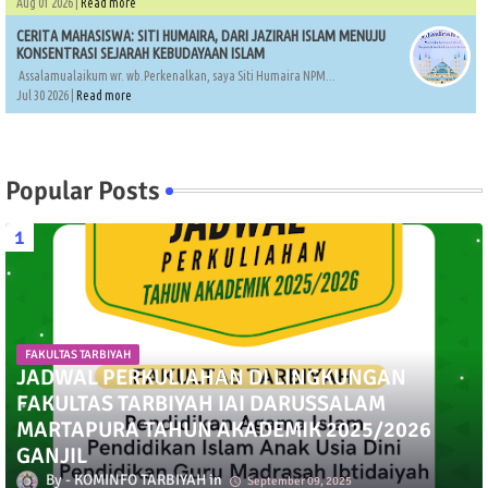
Aug 01 2026 |
Read more
CERITA MAHASISWA: SITI HUMAIRA, DARI JAZIRAH ISLAM MENUJU
KONSENTRASI SEJARAH KEBUDAYAAN ISLAM
Assalamualaikum wr. wb.Perkenalkan, saya Siti Humaira NPM...
Jul 30 2026 |
Read more
Popular Posts
FAKULTAS TARBIYAH
JADWAL PERKULIAHAN DI LINGKUNGAN
FAKULTAS TARBIYAH IAI DARUSSALAM
MARTAPURA TAHUN AKADEMIK 2025/2026
GANJIL
KOMINFO TARBIYAH
September 09, 2025