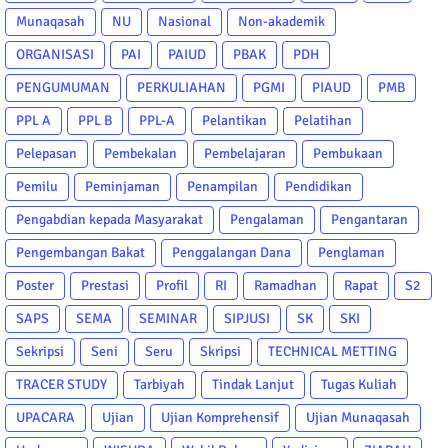
Munaqasah
NU
Nasional
Non-akademik
ORGANISASI
PAI
PAIUD
PBAK
PDH
PENGUMUMAN
PERKULIAHAN
PGMI
PIAUD
PMB
PPL A
PPL B
PPL-A
Pelantikan
Pelatihan
Pelepasan
Pembekalan
Pembelajaran
Pembukaan
Pemilu
Peminjaman
Penampilan
Pendidikan
Pengabdian kepada Masyarakat
Pengalaman
Pengantaran
Pengembangan Bakat
Penggalangan Dana
Penglaman
Poster
Prestasi
Profil
RI
Ramadhan
Rapat
S2
SAPS
SEMA
SEMINAR
SIPJUSI
SK
SKI
Sekripsi
Seni
Seru
Skripsi
TECHNICAL METTING
TRACER STUDY
Tarbiyah
Tindak Lanjut
Tugas Kuliah
UPACARA
Ujian
Ujian Komprehensif
Ujian Munaqasah