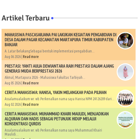
Artikel Terbaru
MAHASISWA PASCASARJANA PAI LAKUKAN KEGIATAN PENGABDIAN DI
DESA DALAM PAGAR KECAMATAN MARTAPURA TIMUR KABUPATEN
BANJAR
A. Latar BelakangSebagai bentuk implementasi pengabdian...
Aug 06 2026 |
Read more
PRESTASI: YANTI AULIA DEWIANTARA RAIH PRESTASI DALAM AJANG
GENERASI MUDA BERPRESTASI 2026
Akmal, Martapura 2026 - Mahasiswa Fakultas Tarbiyah...
Aug 05 2026 |
Read more
CERITA MAHASISWA: HANISA, YAKIN MELANGKAH PADA PILIHAN
Assalamualaikum wr. wb.Perkenalkan nama saya Hanisa NPM 24126209 dari...
Aug 02 2026 |
Read more
CERITA MAHASISWA: MUHAMMAD KHAIRI MAULIDI, MENJADIKAN
ALQURAN DAN HADIS SEBAGAI PETUNJUK HIDUP MELALUI
KONSENTRASI QURDIS
Assalamualaikum wr. wb.Perkenalkan nama saya Muhammad Khairi
Maulidi...