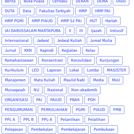
Berita
Buka Puasa
Ceritaku
DEKAN
DEMA
DIvisi
DUTA
Data
Fakultas Tarbiyah
HMP
HMP PAI
HMP PGMI
HMP PIAUD
HMP S2 PAI
HUT
Harlah
IAI DARUSSALAM MARTAPURA
II
III
Ijazah
Inklusif
Internasional
Jadwal
Jedwal Kuliah
Jumat Mulia
Jurnal
KKN
Kaprodi
Kegiatan
Kelas
Kemahasiswaan
Konsentrasi
Konsulidasi
Kunjungan
Kurikulum
LED
Laporan
Lokal
Lomba
MAGISTER
Manajemen
Mata Kuliah
Maulid Nabi
Media
MoU
Munaqasah
NU
Nasional
Non-akademik
ORGANISASI
PAI
PAIUD
PBAK
PDH
PENGUMUMAN
PERKULIAHAN
PGMI
PIAUD
PMB
PPL A
PPL B
PPL-A
Pelantikan
Pelatihan
Pelepasan
Pembekalan
Pembelajaran
Pembukaan