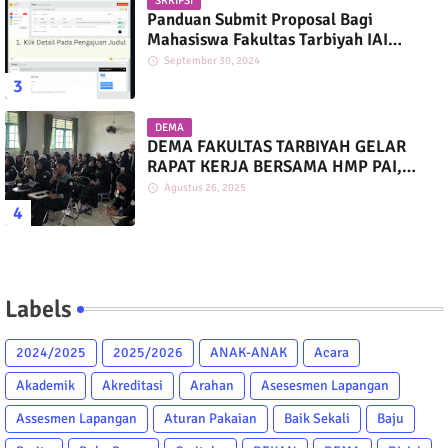
SKRIPSI
Panduan Submit Proposal Bagi
Mahasiswa Fakultas Tarbiyah IAI
Darussalam
September 30, 2024
DEMA
DEMA FAKULTAS TARBIYAH GELAR
RAPAT KERJA BERSAMA HMP PAI,
PGMI, DAN PIAUD
Agustus 26, 2025
Labels
2024/2025
2025/2026
ANAK-ANAK
Acara
Akademik
Akreditasi
Arahan
Asesesmen Lapangan
Assesmen Lapangan
Aturan Pakaian
Baik Sekali
Baju