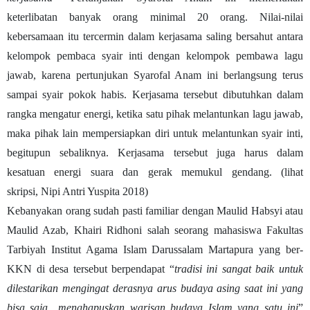
keterlibatan banyak orang minimal 20 orang. Nilai-nilai
kebersamaan itu tercermin dalam kerjasama saling bersahut antara
kelompok pembaca syair inti dengan kelompok pembawa lagu
jawab, karena pertunjukan
Syarofal Anam
ini berlangsung terus
sampai syair pokok habis. Kerjasama tersebut dibutuhkan dalam
rangka mengatur energi, ketika satu pihak melantunkan lagu jawab,
maka pihak lain mempersiapkan diri untuk melantunkan syair inti,
begitupun sebaliknya. Kerjasama tersebut juga harus dalam
kesatuan energi suara dan gerak memukul gendang. (lihat
skripsi,
Nipi Antri Yuspita 2018)
Kebanyakan orang sudah pasti familiar dengan Maulid Habsyi atau
Maulid Azab,
Khairi Ridhoni
salah seorang mahasiswa Fakultas
Tarbiyah
Institut Agama Islam Darussalam Martapura
yang ber-
KKN di desa tersebut berpendapat “
tradisi ini sangat baik untuk
dilestarikan mengingat derasnya arus budaya asing saat ini yang
bisa saja
menghapuskan warisan budaya Islam yang satu ini
”