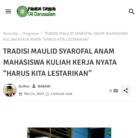
Beranda
Kegiatan
TRADISI MAULID SYAROFAL ANAM MAHASISWA
KULIAH KERJA NYATA “HARUS KITA LESTARIKAN”
TRADISI MAULID SYAROFAL ANAM
MAHASISWA KULIAH KERJA NYATA
“HARUS KITA LESTARIKAN”
person
Author -
NABAWI
share
0
Mei 14, 2023
2 minute read