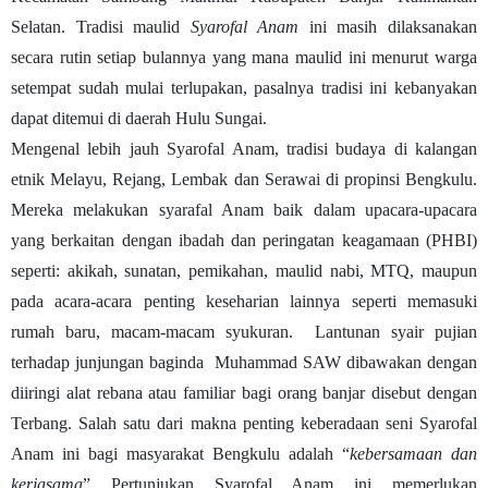
Selatan. Tradisi maulid
Syarofal Anam
ini masih dilaksanakan
secara rutin setiap bulannya yang mana maulid ini menurut warga
setempat sudah mulai terlupakan, pasalnya tradisi ini kebanyakan
dapat ditemui di daerah Hulu Sungai.
Mengenal lebih jauh Syarofal Anam, tradisi budaya
di kalangan
etnik Melayu, Rejang, Lembak dan Serawai di propinsi Bengkulu.
Mereka melakukan syarafal Anam baik dalam upacara-upacara
yang berkaitan dengan ibadah dan peringatan keagamaan (PHBI)
seperti: akikah, sunatan, pemikahan, maulid nabi, MTQ, maupun
pada acara-acara penting keseharian lainnya seperti memasuki
rumah baru, macam-macam syukuran
.
Lantunan syair pujian
terhadap junjungan baginda
Muhammad SAW dibawakan dengan
diiringi alat rebana atau familiar bagi orang banjar disebut dengan
Terbang.
Salah satu dari makna penting keberadaan seni
Syarofal
Anam
ini bagi masyarakat Bengkulu adalah “
kebersamaan dan
kerjasama
” Pertunjukan
Syarofal Anam
ini memerlukan