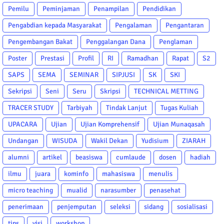
Pemilu
Peminjaman
Penampilan
Pendidikan
Pengabdian kepada Masyarakat
Pengalaman
Pengantaran
Pengembangan Bakat
Penggalangan Dana
Penglaman
Poster
Prestasi
Profil
RI
Ramadhan
Rapat
S2
SAPS
SEMA
SEMINAR
SIPJUSI
SK
SKI
Sekripsi
Seni
Seru
Skripsi
TECHNICAL METTING
TRACER STUDY
Tarbiyah
Tindak Lanjut
Tugas Kuliah
UPACARA
Ujian
Ujian Komprehensif
Ujian Munaqasah
Undangan
WISUDA
Wakil Dekan
Yudisium
ZIARAH
alumni
artikel
beasiswa
cumlaude
dosen
hadiah
ilmu
juara
kominfo
mahasiswa
menulis
micro teaching
mualid
narasumber
penasehat
penerimaan
penjemputan
seleksi
sidang
sosialisasi
tips
visi
workshop