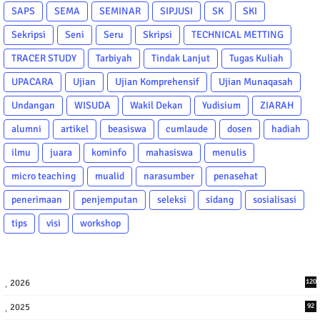
SAPS
SEMA
SEMINAR
SIPJUSI
SK
SKI
Sekripsi
Seni
Seru
Skripsi
TECHNICAL METTING
TRACER STUDY
Tarbiyah
Tindak Lanjut
Tugas Kuliah
UPACARA
Ujian
Ujian Komprehensif
Ujian Munaqasah
Undangan
WISUDA
Wakil Dekan
Yudisium
ZIARAH
alumni
artikel
beasiswa
cumlaude
dosen
hadiah
ilmu
juara
kominfo
mahasiswa
menulis
micro teaching
mualid
narasumber
penasehat
penerimaan
penjemputan
seleksi
sidang
sosialisasi
tips
visi
workshop
2026
120
2025
92