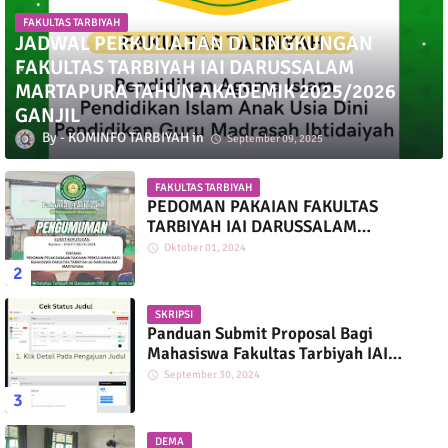
FAKULTAS TARBIYAH
JADWAL PERKULIAHAN DI LINGKUNGAN
FAKULTAS TARBIYAH IAI DARUSSALAM
MARTAPURA TAHUN AKADEMIK 2025/2026
GANJIL
KOMINFO TARBIYAH
September 09, 2025
FAKULTAS TARBIYAH
PEDOMAN PAKAIAN FAKULTAS
TARBIYAH IAI DARUSSALAM
MARTAPURA
Oktober 01, 2024
SKRIPSI
Panduan Submit Proposal Bagi
Mahasiswa Fakultas Tarbiyah IAI
Darussalam
September 30, 2024
DEMA