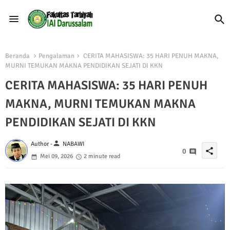
Beranda
Pengalaman
CERITA MAHASISWA: 35 HARI PENUH MAKNA,
MURNI TEMUKAN MAKNA PENDIDIKAN SEJATI DI KKN
CERITA MAHASISWA: 35 HARI PENUH
MAKNA, MURNI TEMUKAN MAKNA
PENDIDIKAN SEJATI DI KKN
person
Author -
NABAWI
share
0
Mei 09, 2026
2 minute read