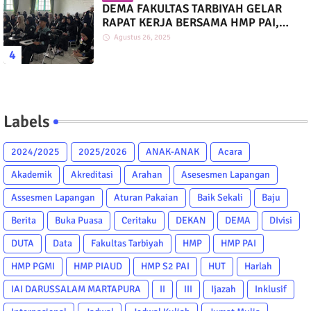
DEMA FAKULTAS TARBIYAH GELAR
RAPAT KERJA BERSAMA HMP PAI,
PGMI, DAN PIAUD
Agustus 26, 2025
Labels
2024/2025
2025/2026
ANAK-ANAK
Acara
Akademik
Akreditasi
Arahan
Asesesmen Lapangan
Assesmen Lapangan
Aturan Pakaian
Baik Sekali
Baju
Berita
Buka Puasa
Ceritaku
DEKAN
DEMA
DIvisi
DUTA
Data
Fakultas Tarbiyah
HMP
HMP PAI
HMP PGMI
HMP PIAUD
HMP S2 PAI
HUT
Harlah
IAI DARUSSALAM MARTAPURA
II
III
Ijazah
Inklusif