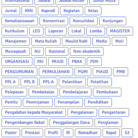
Internasional
Jadwal
Jedwal Kuliah
Jumat Mulia
Jurnal
KKN
Kaprodi
Kegiatan
Kelas
Kemahasiswaan
Konsentrasi
Konsulidasi
Kunjungan
Kurikulum
LED
Laporan
Lokal
Lomba
MAGISTER
Manajemen
Mata Kuliah
Maulid Nabi
Media
MoU
Munaqasah
NU
Nasional
Non-akademik
ORGANISASI
PAI
PAIUD
PBAK
PDH
PENGUMUMAN
PERKULIAHAN
PGMI
PIAUD
PMB
PPL A
PPL B
PPL-A
Pelantikan
Pelatihan
Pelepasan
Pembekalan
Pembelajaran
Pembukaan
Pemilu
Peminjaman
Penampilan
Pendidikan
Pengabdian kepada Masyarakat
Pengalaman
Pengantaran
Pengembangan Bakat
Penggalangan Dana
Penglaman
Poster
Prestasi
Profil
RI
Ramadhan
Rapat
S2