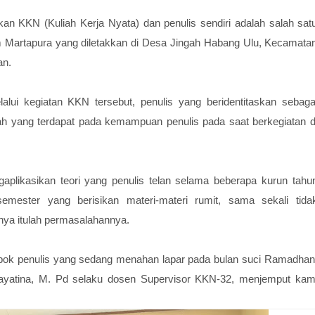
an KKN (Kuliah Kerja Nyata) dan penulis sendiri adalah salah sat
m Martapura yang diletakkan di Desa Jingah Habang Ulu, Kecamata
an.
lui kegiatan KKN tersebut, penulis yang beridentitaskan sebaga
ah yang terdapat pada kemampuan penulis pada saat berkegiatan d
gaplikasikan teori yang penulis telan selama beberapa kurun tahu
emester yang berisikan materi-materi rumit, sama sekali tida
nya itulah permasalahannya.
pok penulis yang sedang menahan lapar pada bulan suci Ramadhan
Hayatina, M. Pd selaku dosen Supervisor KKN-32, menjemput kam