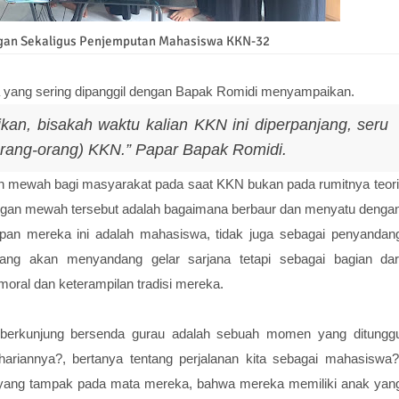
an Sekaligus Penjemputan Mahasiswa KKN-32
a yang sering dipanggil dengan Bapak Romidi menyampaikan.
kan, bisakah waktu kalian KKN ini diperpanjang, seru
orang-orang) KKN
.” Papar Bapak Romidi.
 mewah bagi masyarakat pada saat KKN bukan pada rumitnya teori
dangan mewah tersebut adalah bagaimana berbaur dan menyatu denga
an mereka ini adalah mahasiswa, tidak juga sebagai penyandan
yang akan menyandang gelar sarjana tetapi sebagai bagian dar
 moral dan keterampilan tradisi mereka.
 berkunjung bersenda gurau adalah sebuah momen yang ditungg
riannya?, bertanya tentang perjalanan kita sebagai mahasiswa?
ang tampak pada mata mereka, bahwa mereka memiliki anak yan