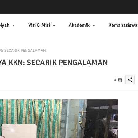
biyah
Visi & Misi
Akademik
Kemahasiswa
N: SECARIK PENGALAMAN
YA KKN: SECARIK PENGALAMAN
share
0