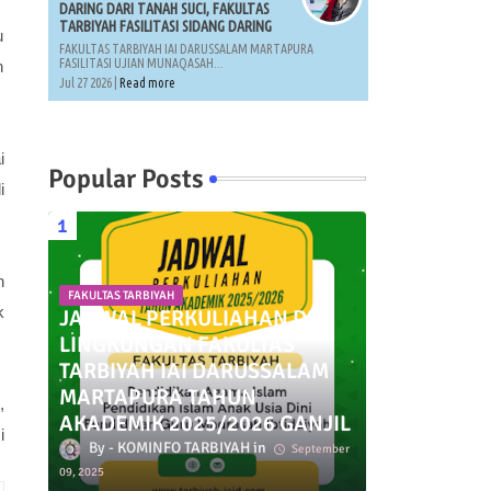
DARING DARI TANAH SUCI, FAKULTAS
TARBIYAH FASILITASI SIDANG DARING
u
FAKULTAS TARBIYAH IAI DARUSSALAM MARTAPURA
FASILITASI UJIAN MUNAQASAH...
n
Jul 27 2026 |
Read more
i
Popular Posts
i
n
FAKULTAS TARBIYAH
k
JADWAL PERKULIAHAN DI
LINGKUNGAN FAKULTAS
TARBIYAH IAI DARUSSALAM
MARTAPURA TAHUN
,
AKADEMIK 2025/2026 GANJIL
i
KOMINFO TARBIYAH
September
09, 2025