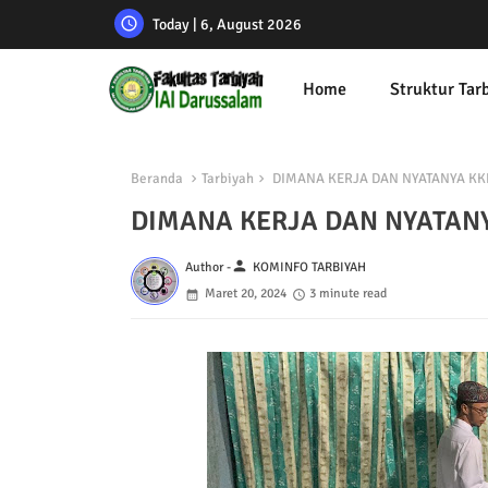
Today | 6, August 2026
Home
Struktur Tar
Beranda
Tarbiyah
DIMANA KERJA DAN NYATANYA KK
DIMANA KERJA DAN NYATAN
person
Author -
KOMINFO TARBIYAH
Maret 20, 2024
3 minute read