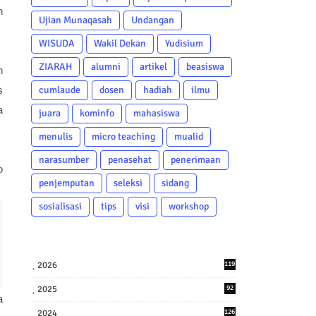
n
Ujian Munaqasah
Undangan
WISUDA
Wakil Dekan
Yudisium
ZIARAH
alumni
artikel
beasiswa
n
s
cumlaude
dosen
hadiah
ilmu
a
juara
kominfo
mahasiswa
menulis
micro teaching
mualid
narasumber
penasehat
penerimaan
o
penjemputan
seleksi
sidang
sosialisasi
tips
visi
workshop
2026
119
2025
92
a
2024
126