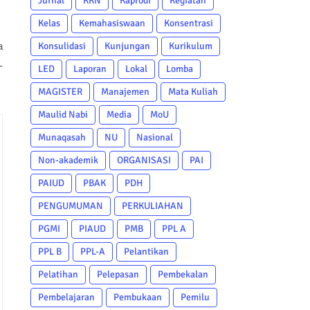
Jurnal
KKN
Kaprodi
Kegiatan
Kelas
Kemahasiswaan
Konsentrasi
a
Konsulidasi
Kunjungan
Kurikulum
-
LED
Laporan
Lokal
Lomba
MAGISTER
Manajemen
Mata Kuliah
Maulid Nabi
Media
MoU
Munaqasah
NU
Nasional
Non-akademik
ORGANISASI
PAI
PAIUD
PBAK
PDH
PENGUMUMAN
PERKULIAHAN
PGMI
PIAUD
PMB
PPL A
PPL B
PPL-A
Pelantikan
Pelatihan
Pelepasan
Pembekalan
Pembelajaran
Pembukaan
Pemilu