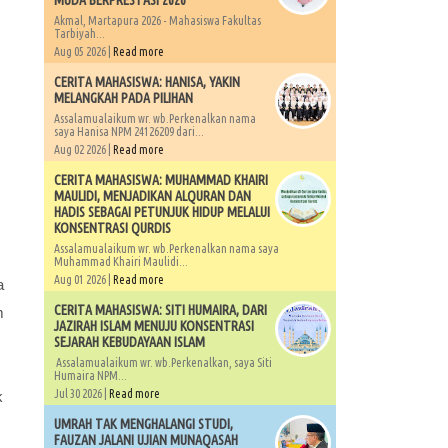
MUDA BERPRESTASI 2026
Akmal, Martapura 2026 - Mahasiswa Fakultas
Tarbiyah...
Aug 05 2026 |
Read more
CERITA MAHASISWA: HANISA, YAKIN
MELANGKAH PADA PILIHAN
Assalamualaikum wr. wb.Perkenalkan nama
saya Hanisa NPM 24126209 dari...
Aug 02 2026 |
Read more
CERITA MAHASISWA: MUHAMMAD KHAIRI
MAULIDI, MENJADIKAN ALQURAN DAN
HADIS SEBAGAI PETUNJUK HIDUP MELALUI
KONSENTRASI QURDIS
Assalamualaikum wr. wb.Perkenalkan nama saya
Muhammad Khairi Maulidi...
Aug 01 2026 |
Read more
a
CERITA MAHASISWA: SITI HUMAIRA, DARI
m
JAZIRAH ISLAM MENUJU KONSENTRASI
SEJARAH KEBUDAYAAN ISLAM
Assalamualaikum wr. wb.Perkenalkan, saya Siti
Humaira NPM...
Jul 30 2026 |
Read more
k
UMRAH TAK MENGHALANGI STUDI,
FAUZAN JALANI UJIAN MUNAQASAH