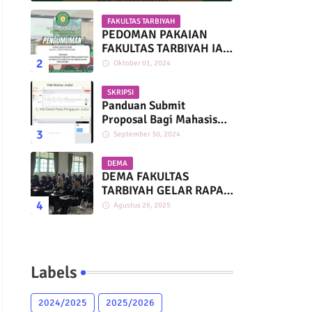
FAKULTAS TARBIYAH
PEDOMAN PAKAIAN
FAKULTAS TARBIYAH IAI
DARUSSALAM
Oktober 01, 2024
MARTAPURA
SKRIPSI
Panduan Submit
Proposal Bagi Mahasiswa
Fakultas Tarbiyah IAI
September 30, 2024
Darussalam
DEMA
DEMA FAKULTAS
TARBIYAH GELAR RAPAT
KERJA BERSAMA HMP
Agustus 26, 2025
PAI, PGMI, DAN PIAUD
Labels
2024/2025
2025/2026