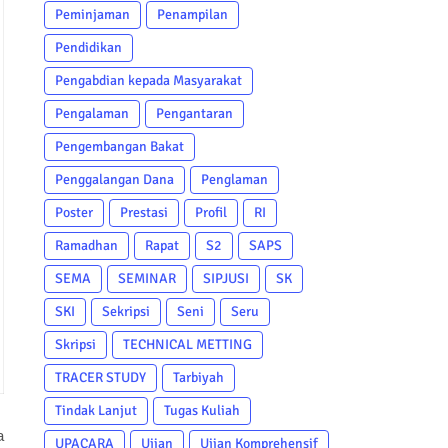
Peminjaman
Penampilan
Pendidikan
Pengabdian kepada Masyarakat
Pengalaman
Pengantaran
Pengembangan Bakat
Penggalangan Dana
Penglaman
Poster
Prestasi
Profil
RI
Ramadhan
Rapat
S2
SAPS
SEMA
SEMINAR
SIPJUSI
SK
SKI
Sekripsi
Seni
Seru
Skripsi
TECHNICAL METTING
TRACER STUDY
Tarbiyah
Tindak Lanjut
Tugas Kuliah
a
UPACARA
Ujian
Ujian Komprehensif