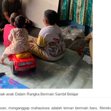
nak-anak Dalam Rangka Bermain Sambil Belajar
asan, menganggap mahasiswa adalah teman bermain baru. Merek