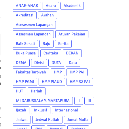
ANAK-ANAK
Acara
Akademik
Akreditasi
Arahan
Asesesmen Lapangan
Assesmen Lapangan
Aturan Pakaian
Baik Sekali
Baju
Berita
Buka Puasa
Ceritaku
DEKAN
,
DEMA
DIvisi
DUTA
Data
n
Fakultas Tarbiyah
HMP
HMP PAI
g
HMP PGMI
HMP PIAUD
HMP S2 PAI
i
HUT
Harlah
IAI DARUSSALAM MARTAPURA
II
III
u
Ijazah
Inklusif
Internasional
,
Jadwal
Jedwal Kuliah
Jumat Mulia
g